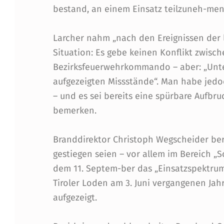
N
bestand, an einem Einsatz teilzuneh-men
H
Larcher nahm „nach den Ereignissen der 
Ö
Situation: Es gebe keinen Konflikt zwisc
Bezirksfeuerwehrkommando – aber: „Unte
T
aufgezeigten Missstände“. Man habe jedo
T
– und es sei bereits eine spürbare Aufbr
bemerken.
I
Branddirektor Christoph Wegscheider beri
N
gestiegen seien – vor allem im Bereich „S
G
dem 11. Septem-ber das „Einsatzspektrum
Tiroler Loden am 3. Juni vergangenen Ja
aufgezeigt.