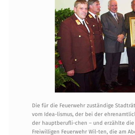
E
R
W
E
H
R
T
A
Die für die Feuerwehr zuständige Stadträt
G
vom Idea-lismus, der bei der ehrenamtlic
der hauptberufli-chen – und erzählte die
I
Freiwilligen Feuerwehr Wil-ten, die am 