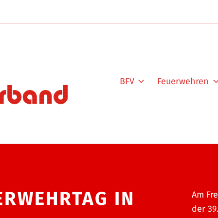
BFV
Feuerwehren
UERWEHRTAG IN
Am Fre
der 39