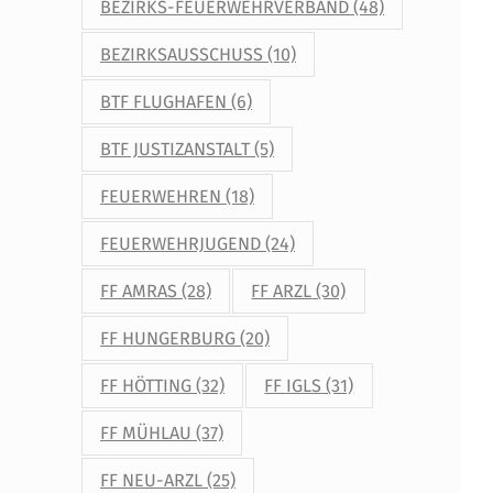
BEZIRKS-FEUERWEHRVERBAND
(48)
BEZIRKSAUSSCHUSS
(10)
BTF FLUGHAFEN
(6)
BTF JUSTIZANSTALT
(5)
FEUERWEHREN
(18)
FEUERWEHRJUGEND
(24)
FF AMRAS
(28)
FF ARZL
(30)
FF HUNGERBURG
(20)
FF HÖTTING
(32)
FF IGLS
(31)
FF MÜHLAU
(37)
FF NEU-ARZL
(25)