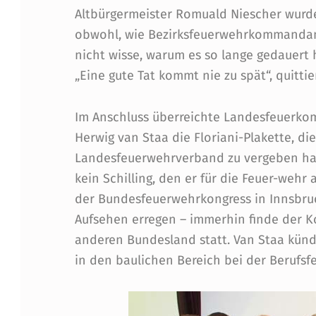
E
Altbürgermeister Romuald Niescher wurde
obwohl, wie Bezirksfeuerwehrkommandant
Z
nicht wisse, warum es so lange gedauert 
I
„Eine gute Tat kommt nie zu spät“, quittie
R
Im Anschluss überreichte Landesfeuerko
K
Herwig van Staa die Floriani-Plakette, di
Landesfeuerwehrverband zu vergeben hat
S
kein Schilling, den er für die Feuer-we
-
der Bundesfeuerwehrkongress in Innsbruck
Aufsehen erregen – immerhin finde der Ko
F
anderen Bundesland statt. Van Staa kündig
E
in den baulichen Bereich bei der Berufsfe
U