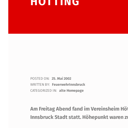
HÖTTING
3
POSTED ON:
25. Mai 2002
WRITTEN BY:
FeuerwehrInnsbruck
9
CATEGORIZED IN:
alte Homepage
.
Am Freitag Abend fand im Vereinsheim Höt
B
Innsbruck Stadt statt. Höhepunkt waren z