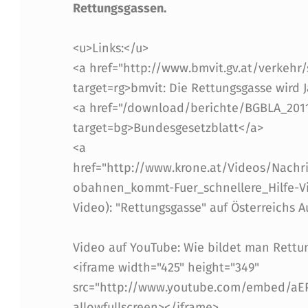
Rettungsgassen.
U
<u>Links:</u>
N
<a href="http://www.bmvit.gv.at/verkehr/
G
target=rg>bmvit: Die Rettungsgasse wird 
<a href="/download/berichte/BGBLA_2011
S
target=bg>Bundesgesetzblatt</a>
G
<a
href="http://www.krone.at/Videos/Nachr
A
obahnen_kommt-Fuer_schnellere_Hilfe-Vid
S
Video): "Rettungsgasse" auf Österreich
S
Video auf YouTube: Wie bildet man Rett
E
<iframe width="425" height="349"
src="http://www.youtube.com/embed/aEP
N
allowfullscreen></iframe>