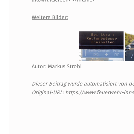
A
Weitere Bilder:
U
F
A
U
Autor: Markus Strobl
T
Dieser Beitrag wurde automatisiert von
O
Original-URL: https://www.feuerwehr-inn
B
Skip back to main navigation
A
H