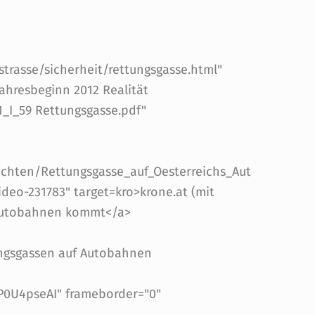
strasse/sicherheit/rettungsgasse.html"
Jahresbeginn 2012 Realität
_I_59 Rettungsgasse.pdf"
ichten/Rettungsgasse_auf_Oesterreichs_Aut
eo-231783" target=kro>krone.at (mit
s Autobahnen kommt</a>
ungsgassen auf Autobahnen
0U4pseAI" frameborder="0"