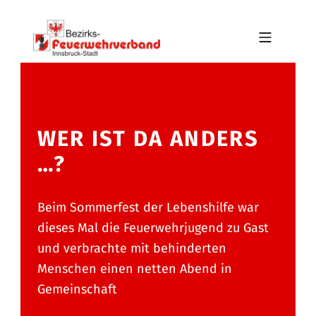
Skip to footer
Skip to main navigation
Skip to main content
MOBILE MENU
BFV INNSBRUCK-STADT
WER IST DA ANDERS
…?
Beim Sommerfest der Lebenshilfe war
dieses Mal die Feuerwehrjugend zu Gast
und verbrachte mit behinderten
Menschen einen netten Abend in
Gemeinschaft