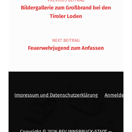
PREVIOUS BEITRAG
Bildergallerie zum Großbrand bei den
Tiroler Loden
NEXT BEITRAG
Feuerwehrjugend zum Anfassen
Impressum und Datenschutzerklärung
Anmelden
Copyright © 2026
BFV INNSBRUCK-STADT
—