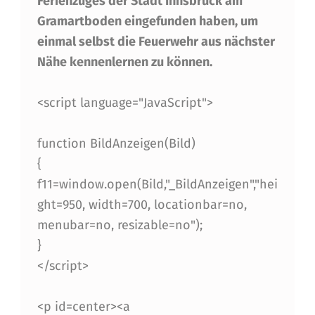
Ferienzuges der Stadt Innsbruck am
E
Gramartboden eingefunden haben, um
H
einmal selbst die Feuerwehr aus nächster
Nähe kennenlernen zu können.
R
J
<script language="JavaScript">
U
G
function BildAnzeigen(Bild)
{
E
f11=window.open(Bild,"_BildAnzeigen","hei
N
ght=950, width=700, locationbar=no,
D
menubar=no, resizable=no");
Z
}
</script>
U
M
<p id=center><a