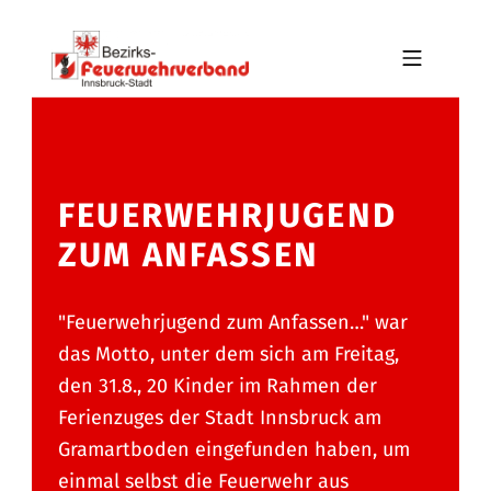
Skip to footer
Skip to main navigation
Skip to main content
MOBILE MENU
BFV INNSBRUCK-STADT
FEUERWEHRJUGEND
ZUM ANFASSEN
"Feuerwehrjugend zum Anfassen…" war
das Motto, unter dem sich am Freitag,
den 31.8., 20 Kinder im Rahmen der
Ferienzuges der Stadt Innsbruck am
Gramartboden eingefunden haben, um
einmal selbst die Feuerwehr aus