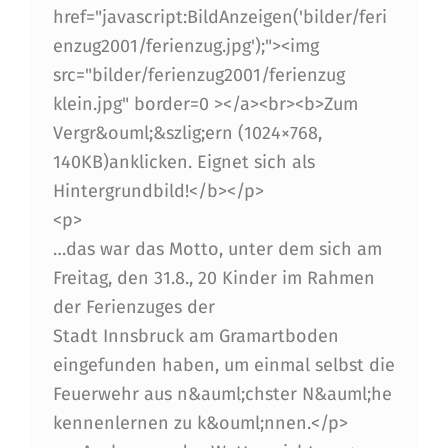
A
href="javascript:BildAnzeigen('bilder/feri
N
enzug2001/ferienzug.jpg');"><img
src="bilder/ferienzug2001/ferienzug
F
klein.jpg" border=0 ></a><br><b>Zum
A
Vergr&ouml;&szlig;ern (1024×768,
S
140KB)anklicken. Eignet sich als
S
Hintergrundbild!</b></p>
<p>
E
…das war das Motto, unter dem sich am
N
Freitag, den 31.8., 20 Kinder im Rahmen
der Ferienzuges der
Stadt Innsbruck am Gramartboden
eingefunden haben, um einmal selbst die
Feuerwehr aus n&auml;chster N&auml;he
kennenlernen zu k&ouml;nnen.</p>