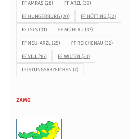
FF AMRAS
(28)
FF ARZL
(30)
FF HUNGERBURG
(20)
FF HÖTTING
(32)
FF IGLS
(31)
FF MÜHLAU
(37)
FF NEU-ARZL
(25)
FF REICHENAU
(32)
FF VILL
(16)
FF WILTEN
(33)
LEISTUNGSABZEICHEN
(7)
ZAMG