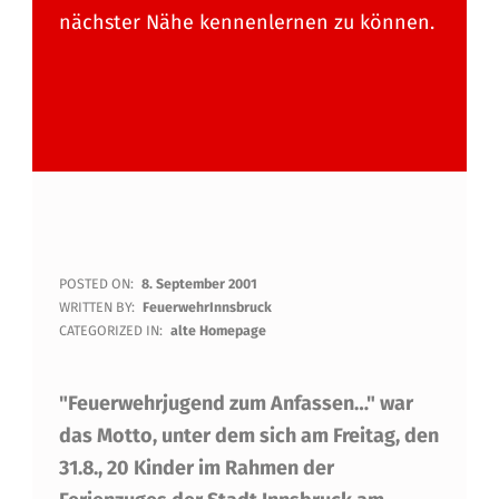
nächster Nähe kennenlernen zu können.
F
POSTED ON:
8. September 2001
WRITTEN BY:
FeuerwehrInnsbruck
E
CATEGORIZED IN:
alte Homepage
U
"Feuerwehrjugend zum Anfassen…" war
E
das Motto, unter dem sich am Freitag, den
R
31.8., 20 Kinder im Rahmen der
W