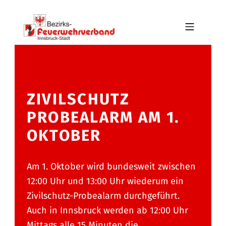
Skip to footer
Skip to main navigation
Skip to main content
MOBILE MENU
BFV INNSBRUCK-STADT
ZIVILSCHUTZ
PROBEALARM AM 1.
OKTOBER
Am 1. Oktober wird bundesweit zwischen
12:00 Uhr und 13:00 Uhr wiederum ein
Zivilschutz-Probealarm durchgeführt.
Auch in Innsbruck werden ab 12:00 Uhr
Mittags alle 15 Minuten die