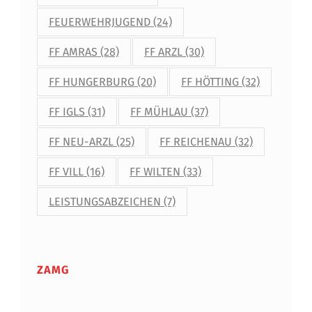
FEUERWEHRJUGEND
(24)
FF AMRAS
(28)
FF ARZL
(30)
FF HUNGERBURG
(20)
FF HÖTTING
(32)
FF IGLS
(31)
FF MÜHLAU
(37)
FF NEU-ARZL
(25)
FF REICHENAU
(32)
FF VILL
(16)
FF WILTEN
(33)
LEISTUNGSABZEICHEN
(7)
ZAMG