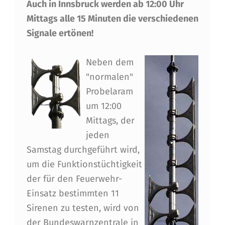
S
Auch in Innsbruck werden ab 12:00 Uhr
C
Mittags alle 15 Minuten die verschiedenen
H
Signale ertönen!
U
Neben dem
T
"normalen"
Z
Probelaram
P
um 12:00
Mittags, der
R
jeden
O
Samstag durchgeführt wird,
B
um die Funktionstüchtigkeit
E
der für den Feuerwehr-
Einsatz bestimmten 11
A
Sirenen zu testen, wird von
L
der Bundeswarnzentrale in