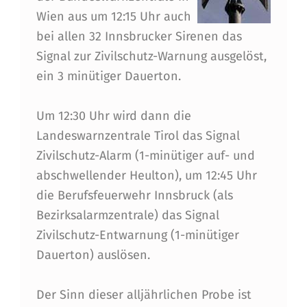
A
Wien aus um 12:15 Uhr auch
R
bei allen 32 Innsbrucker Sirenen das
Signal zur Zivilschutz-Warnung ausgelöst,
M
ein 3 minütiger Dauerton.
A
M
Um 12:30 Uhr wird dann die
1
Landeswarnzentrale Tirol das Signal
Zivilschutz-Alarm (1-minütiger auf- und
.
abschwellender Heulton), um 12:45 Uhr
O
die Berufsfeuerwehr Innsbruck (als
K
Bezirksalarmzentrale) das Signal
T
Zivilschutz-Entwarnung (1-minütiger
Dauerton) auslösen.
O
B
Der Sinn dieser alljährlichen Probe ist