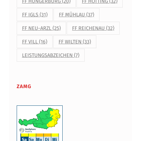
FF HUNGERBURG
(20)
FF HÖTTING
(32)
FF IGLS
(31)
FF MÜHLAU
(37)
FF NEU-ARZL
(25)
FF REICHENAU
(32)
FF VILL
(16)
FF WILTEN
(33)
LEISTUNGSABZEICHEN
(7)
ZAMG