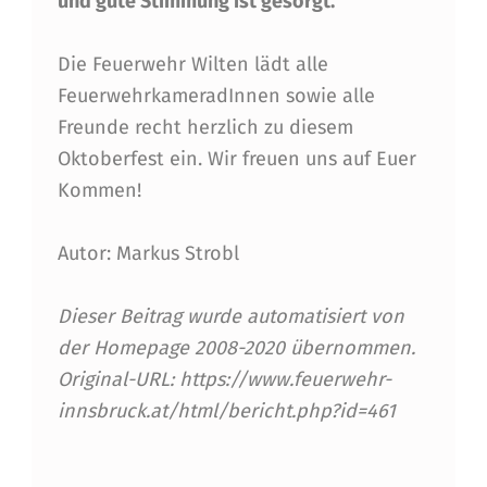
E
und gute Stimmung ist gesorgt.
N
Die Feuerwehr Wilten lädt alle
E
FeuerwehrkameradInnen sowie alle
R
Freunde recht herzlich zu diesem
O
Oktoberfest ein. Wir freuen uns auf Euer
K
Kommen!
T
Autor: Markus Strobl
O
B
Dieser Beitrag wurde automatisiert von
E
der Homepage 2008-2020 übernommen.
Original-URL: https://www.feuerwehr-
R
innsbruck.at/html/bericht.php?id=461
F
E
Skip back to main navigation