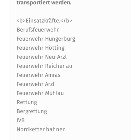
E
transportiert werden.
H
<b>Einsatzkräfte:</b>
R
Berufsfeuerwehr
-
Feuerwehr Hungerburg
G
Feuerwehr Hötting
R
Feuerwehr Neu-Arzl
Feuerwehr Reichenau
O
Feuerwehr Amras
SS
Feuerwehr Arzl
E
Feuerwehr Mühlau
I
Rettung
Bergrettung
N
IVB
S
Nordkettenbahnen
A