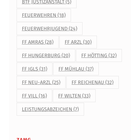
BTF JUSTIZANSTALT
(5)
FEUERWEHREN
(18)
FEUERWEHRJUGEND
(24)
FF AMRAS
(28)
FF ARZL
(30)
FF HUNGERBURG
(20)
FF HÖTTING
(32)
FF IGLS
(31)
FF MÜHLAU
(37)
FF NEU-ARZL
(25)
FF REICHENAU
(32)
FF VILL
(16)
FF WILTEN
(33)
LEISTUNGSABZEICHEN
(7)
ZAMG