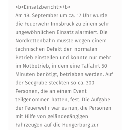
T
<b>Einsatzbericht:</b>
Am 18. September um ca. 17 Uhr wurde
Z
die Feuerwehr Innsbruck zu einem sehr
B
ungewöhnlichen Einsatz alarmiert. Die
E
Nordkettenbahn musste wegen einem
I
technischen Defekt den normalen
Betrieb einstellen und konnte nur mehr
N
im Notbetrieb, in dem eine Talfahrt 50
O
Minuten benötigt, betrieben werden. Auf
R
der Seegrube steckten so ca. 300
D
Personen, die an einem Event
teilgenommen hatten, fest. Die Aufgabe
K
der Feuerwehr war es nun, die Personen
E
mit Hilfe von geländegängigen
T
Fahrzeugen auf die Hungerburg zur