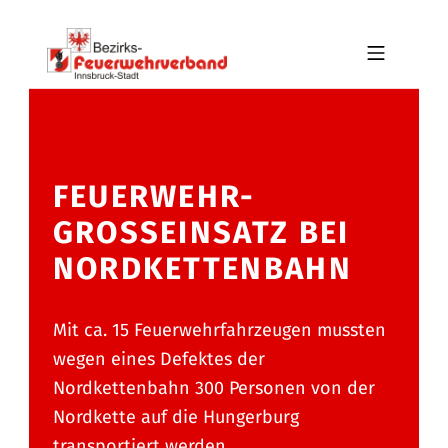
Skip to footer
Skip to main navigation
Skip to main content
MOBILE MENU
BFV INNSBRUCK-STADT
FEUERWEHR-
GROSSEINSATZ BEI N
ORDKETTENBAHN
Mit ca. 15 Feuerwehrfahrzeugen mussten
wegen eines Defektes der
Nordkettenbahn 300 Personen von der
Nordkette auf die Hungerburg
transportiert werden.