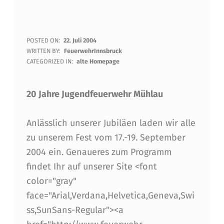
1
POSTED ON:
22. Juli 2004
WRITTEN BY:
FeuerwehrInnsbruck
3
CATEGORIZED IN:
alte Homepage
0
20 Jahre Jugendfeuerwehr Mühlau
J
A
Anlässlich unserer Jubiläen laden wir alle
H
zu unserem Fest vom 17.-19. September
R
2004 ein. Genaueres zum Programm
E
findet Ihr auf unserer Site <font
color="gray"
F
face="Arial,Verdana,Helvetica,Geneva,Swi
E
ss,SunSans-Regular"><a
U