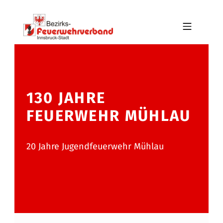
Skip to footer
Skip to main navigation
Skip to main content
MOBILE MENU
BFV INNSBRUCK-STADT
130 JAHRE
FEUERWEHR MÜHLAU
20 Jahre Jugendfeuerwehr Mühlau