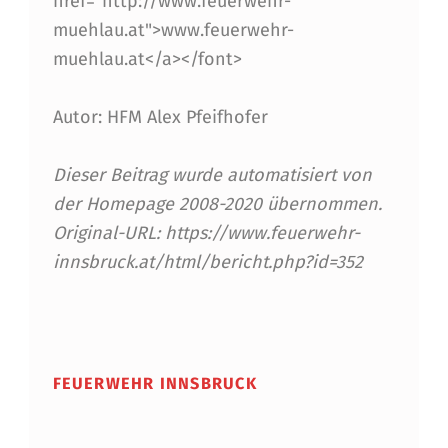
href="http://www.feuerwehr-
E
muehlau.at">www.feuerwehr-
muehlau.at</a></font>
R
W
Autor: HFM Alex Pfeifhofer
E
H
Dieser Beitrag wurde automatisiert von
der Homepage 2008-2020 übernommen.
R
Original-URL: https://www.feuerwehr-
M
innsbruck.at/html/bericht.php?id=352
Ü
Skip back to main navigation
H
L
FEUERWEHR INNSBRUCK
A
U