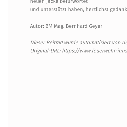
K
neuen Jacke befürwortet
und unterstützt haben, herzlichst gedank
E
N
Autor: BM Mag. Bernhard Geyer
F
Dieser Beitrag wurde automatisiert von
Ü
Original-URL: https://www.feuerwehr-inn
R
Skip back to main navigation
D
I
E
F