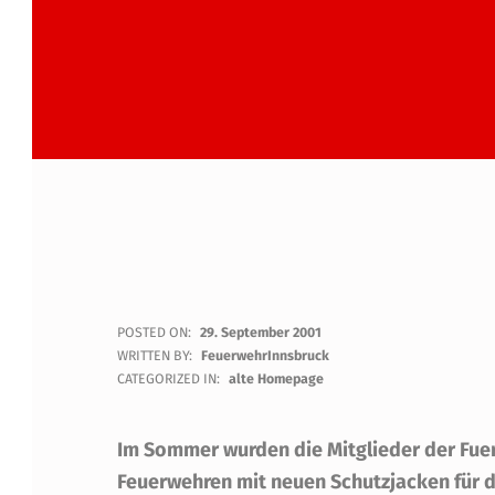
N
POSTED ON:
29. September 2001
WRITTEN BY:
FeuerwehrInnsbruck
E
CATEGORIZED IN:
alte Homepage
U
Im Sommer wurden die Mitglieder der Fue
E
Feuerwehren mit neuen Schutzjacken für 