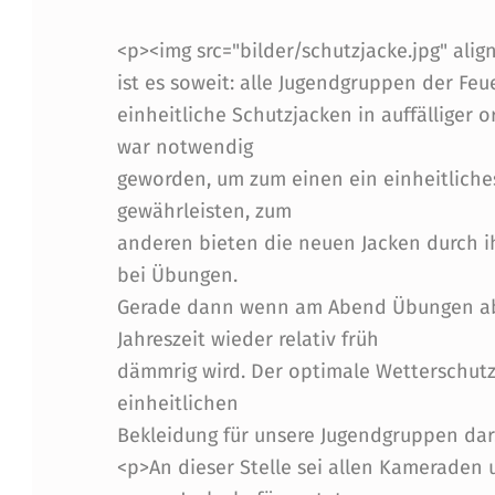
S
<p><img src="bilder/schutzjacke.jpg" ali
ist es soweit: alle Jugendgruppen der Fe
C
einheitliche Schutzjacken in auffälliger 
H
war notwendig
geworden, um zum einen ein einheitliche
U
gewährleisten, zum
T
anderen bieten die neuen Jacken durch ihr
bei Übungen.
Z
Gerade dann wenn am Abend Übungen ab
J
Jahreszeit wieder relativ früh
dämmrig wird. Der optimale Wetterschutz
A
einheitlichen
C
Bekleidung für unsere Jugendgruppen da
<p>An dieser Stelle sei allen Kameraden 