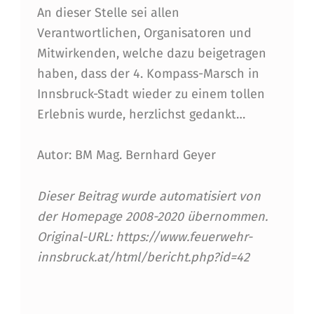
An dieser Stelle sei allen
W
Verantwortlichen, Organisatoren und
E
Mitwirkenden, welche dazu beigetragen
H
haben, dass der 4. Kompass-Marsch in
R
Innsbruck-Stadt wieder zu einem tollen
-
Erlebnis wurde, herzlichst gedankt…
J
Autor: BM Mag. Bernhard Geyer
U
G
Dieser Beitrag wurde automatisiert von
E
der Homepage 2008-2020 übernommen.
Original-URL: https://www.feuerwehr-
N
innsbruck.at/html/bericht.php?id=42
D
Skip back to main navigation