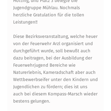
A
Hötting, und Platz 3 belegte die
Jugendgruppe Mühlau. Nochmals
R
herzliche Gratulation für die tollen
S
Leistungen!!
C
H
Diese Bezirksveranstaltung, welche heuer
von der Feuerwehr Arzl organisiert und
D
durchgeführt wurde, soll bewußt auch
E
dazu beitragen, bei der Ausbildung der
R
Feuerwehrjugend Bereiche wie
F
Naturerlebnis, Kameradschaft aber auch
Wettbewerbseifer unter den Kindern und
E
Jugendlichen zu fördern; dies ist uns
U
auch bei diesem Kompass-Marsch wieder
E
bestens gelungen.
R