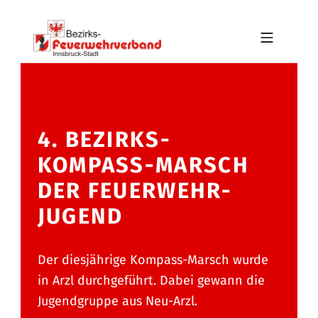
Skip to footer
Skip to main navigation
Skip to main content
MOBILE MENU
BFV INNSBRUCK-STADT
4. BEZIRKS-
KOMPASS-MARSCH
DER FEUERWEHR-
JUGEND
Der diesjährige Kompass-Marsch wurde
in Arzl durchgeführt. Dabei gewann die
Jugendgruppe aus Neu-Arzl.