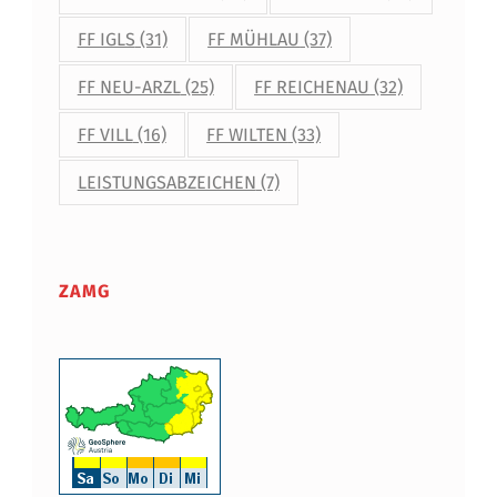
FF IGLS
(31)
FF MÜHLAU
(37)
FF NEU-ARZL
(25)
FF REICHENAU
(32)
FF VILL
(16)
FF WILTEN
(33)
LEISTUNGSABZEICHEN
(7)
ZAMG