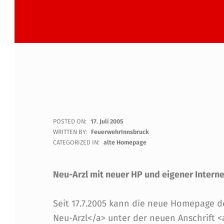
H
POSTED ON:
17. Juli 2005
WRITTEN BY:
FeuerwehrInnsbruck
O
CATEGORIZED IN:
alte Homepage
M
Neu-Arzl mit neuer HP und eigener Intern
E
Seit 17.7.2005 kann die neue Homepage de
P
Neu-Arzl</a> unter der neuen Anschrift <