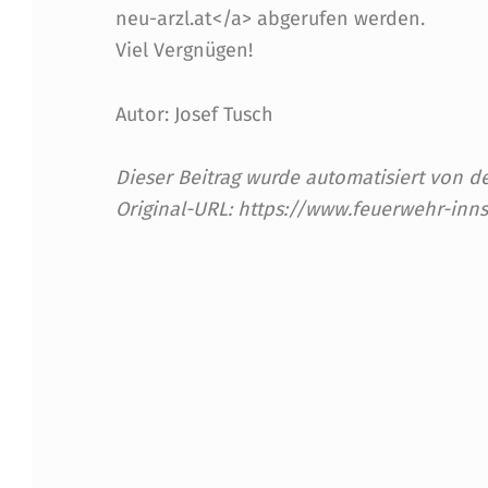
neu-arzl.at</a> abgerufen werden.
A
Viel Vergnügen!
G
Autor: Josef Tusch
E
N
Dieser Beitrag wurde automatisiert von
Original-URL: https://www.feuerwehr-inn
E
U
Skip back to main navigation
!