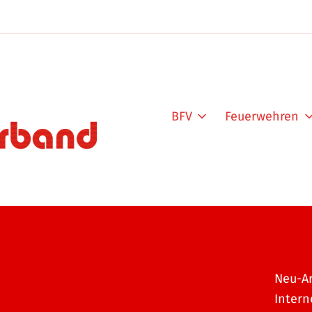
BFV
Feuerwehren
Neu-Ar
Intern