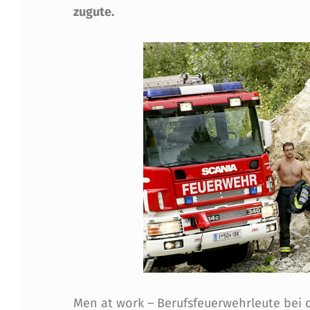
zugute.
A
T
W
O
R
K
2
0
0
Men at work – Berufsfeuerwehrleute bei d