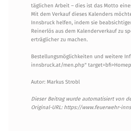
6
täglichen Arbeit – dies ist das Motto ein
‘
Mit dem Verkauf dieses Kalenders möcht
Innsbruck helfen, indem sie beabsichtige
F
Reinerlös aus dem Kalenderverkauf zu sp
Ü
erträglicher zu machen.
R
Bestellungsmöglichkeiten und weitere Inf
E
innsbruck.at/men.php" target=bfi>Homep
I
Autor: Markus Strobl
N
Dieser Beitrag wurde automatisiert von
E
Original-URL: https://www.feuerwehr-inn
N
Skip back to main navigation