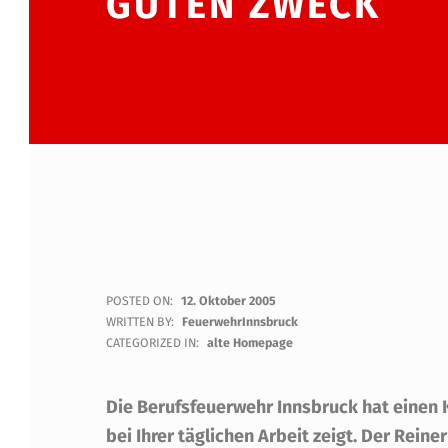
GUTEN ZWECK
‚
POSTED ON:
12. Oktober 2005
WRITTEN BY:
FeuerwehrInnsbruck
M
CATEGORIZED IN:
alte Homepage
E
Die Berufsfeuerwehr Innsbruck hat einen K
N
bei Ihrer täglichen Arbeit zeigt. Der Rei