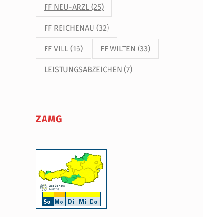
FF NEU-ARZL
(25)
FF REICHENAU
(32)
FF VILL
(16)
FF WILTEN
(33)
LEISTUNGSABZEICHEN
(7)
ZAMG