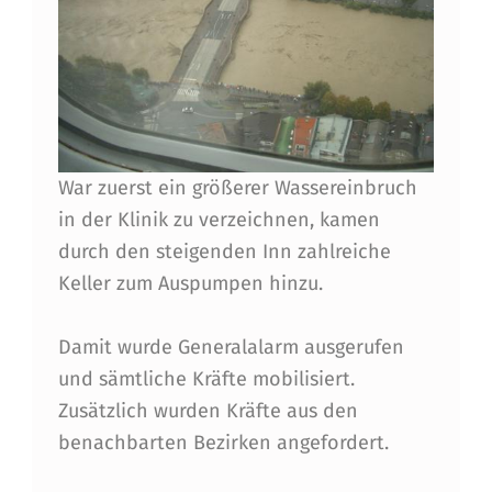
R
I
N
I
N
War zuerst ein größerer Wassereinbruch
N
in der Klinik zu verzeichnen, kamen
durch den steigenden Inn zahlreiche
S
Keller zum Auspumpen hinzu.
B
R
Damit wurde Generalalarm ausgerufen
U
und sämtliche Kräfte mobilisiert.
Zusätzlich wurden Kräfte aus den
C
benachbarten Bezirken angefordert.
K