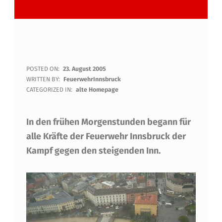
H
POSTED ON:
23. August 2005
WRITTEN BY:
FeuerwehrInnsbruck
O
CATEGORIZED IN:
alte Homepage
C
In den frühen Morgenstunden begann für
H
alle Kräfte der Feuerwehr Innsbruck der
W
Kampf gegen den steigenden Inn.
A
S
S
E