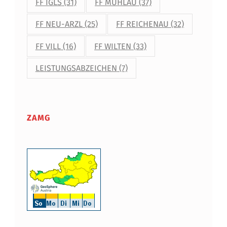
FF IGLS
(31)
FF MÜHLAU
(37)
FF NEU-ARZL
(25)
FF REICHENAU
(32)
FF VILL
(16)
FF WILTEN
(33)
LEISTUNGSABZEICHEN
(7)
ZAMG