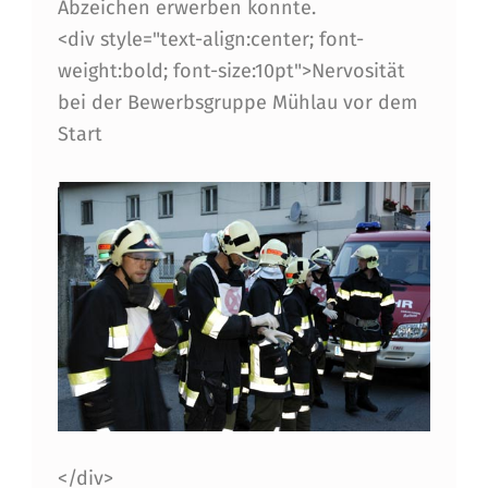
Abzeichen erwerben konnte.
R
<div style="text-align:center; font-
M
weight:bold; font-size:10pt">Nervosität
bei der Bewerbsgruppe Mühlau vor dem
Ü
Start
H
L
A
U
</div>