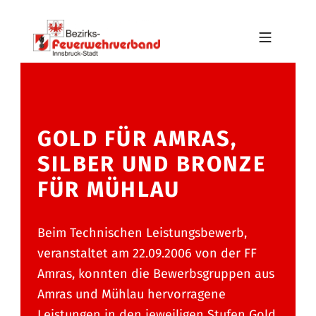
Skip to footer
Skip to main navigation
Skip to main content
MOBILE MENU
BFV INNSBRUCK-STADT
GOLD FÜR AMRAS,
SILBER UND BRONZE
FÜR MÜHLAU
Beim Technischen Leistungsbewerb,
veranstaltet am 22.09.2006 von der FF
Amras, konnten die Bewerbsgruppen aus
Amras und Mühlau hervorragene
Leistungen in den jeweiligen Stufen Gold,