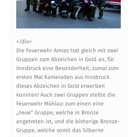
E
R
U
N
</div>
D
Die Feuerwehr Amras trat gleich mit zwei
B
Gruppen zum Abzeichen in Gold an, für
R
Innsbruck eine Besonderheit, zumal zum
ersten Mal Kameraden aus Innsbruck
O
dieses Abzeichen in Gold erwerben
N
konnten! Auch zwei Gruppen stellte die
Z
Feuerwehr Mühlau: zum einen eine
E
„neue“ Gruppe, welche in Bronze
angetreten ist, und die bisherige Bronze-
F
Gruppe, welche somit das Silberne
Ü