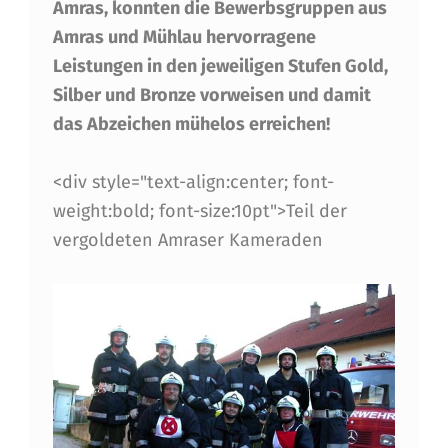
Amras, konnten die Bewerbsgruppen aus
Ü
Amras und Mühlau hervorragene
R
Leistungen in den jeweiligen Stufen Gold,
A
Silber und Bronze vorweisen und damit
das Abzeichen mühelos erreichen!
M
R
<div style="text-align:center; font-
A
weight:bold; font-size:10pt">Teil der
S
vergoldeten Amraser Kameraden
,
S
I
L
B