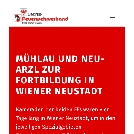
Skip to footer
Skip to main navigation
Skip to main content
MOBILE MENU
BFV INNSBRUCK-STADT
MÜHLAU UND NEU-
ARZL ZUR
FORTBILDUNG IN
WIENER NEUSTADT
Kameraden der beiden FFs waren vier
Tage lang in Wiener Neustadt, um in den
jeweiligen Spezialgebieten