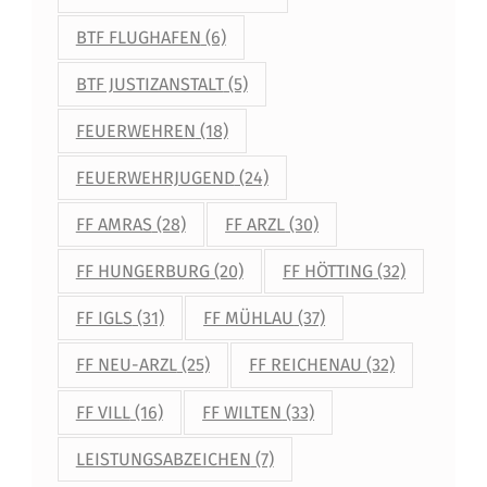
S
BTF FLUGHAFEN
(6)
T
BTF JUSTIZANSTALT
(5)
A
FEUERWEHREN
(18)
D
T
FEUERWEHRJUGEND
(24)
FF AMRAS
(28)
FF ARZL
(30)
FF HUNGERBURG
(20)
FF HÖTTING
(32)
FF IGLS
(31)
FF MÜHLAU
(37)
FF NEU-ARZL
(25)
FF REICHENAU
(32)
FF VILL
(16)
FF WILTEN
(33)
LEISTUNGSABZEICHEN
(7)