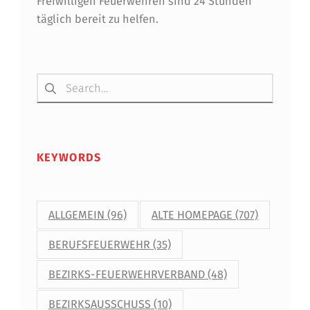
N
Freiwilligen Feuerwehren sind 24 Stunden
täglich bereit zu helfen.
G
I
N
Suchen nach:
W
I
E
KEYWORDS
N
E
ALLGEMEIN
(96)
ALTE HOMEPAGE
(707)
R
BERUFSFEUERWEHR
(35)
N
E
BEZIRKS-FEUERWEHRVERBAND
(48)
U
BEZIRKSAUSSCHUSS
(10)