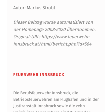
Z
Autor: Markus Strobl
U
R
Dieser Beitrag wurde automatisiert von
der Homepage 2008-2020 übernommen.
F
Original-URL: https://www.feuerwehr-
O
innsbruck.at/html/bericht.php?id=584
R
T
Skip back to main navigation
B
FEUERWEHR INNSBRUCK
I
L
Die Berufsfeuerwehr Innsbruck, die
D
Betriebsfeuerwehren am Flughafen und in der
U
Justizanstalt Innsbruck sowie die zehn