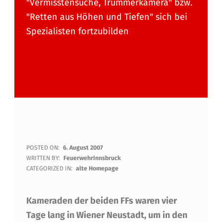
"Vermisstensuche, Trümmerkamera" bzw.
"Retten aus Höhen und Tiefen" sich bei
Spezialisten fortzubilden
M
POSTED ON:
6. August 2007
WRITTEN BY:
FeuerwehrInnsbruck
Ü
CATEGORIZED IN:
alte Homepage
H
Kameraden der beiden FFs waren vier
L
Tage lang in Wiener Neustadt, um in den