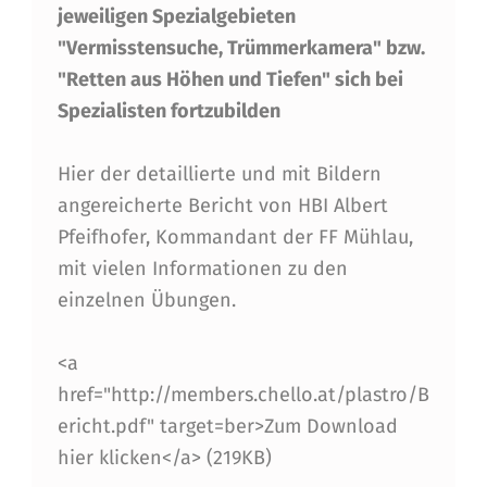
A
jeweiligen Spezialgebieten
U
"Vermisstensuche, Trümmerkamera" bzw.
U
"Retten aus Höhen und Tiefen" sich bei
N
Spezialisten fortzubilden
D
Hier der detaillierte und mit Bildern
N
angereicherte Bericht von HBI Albert
E
Pfeifhofer, Kommandant der FF Mühlau,
U
mit vielen Informationen zu den
einzelnen Übungen.
-
A
<a
R
href="http://members.chello.at/plastro/B
Z
ericht.pdf" target=ber>Zum Download
hier klicken</a> (219KB)
L