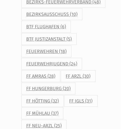
BEZIRKS-FEUERWEHRVERBAND
(48)
BEZIRKSAUSSCHUSS
(10)
BTF FLUGHAFEN
(6)
BTF JUSTIZANSTALT
(5)
FEUERWEHREN
(18)
FEUERWEHRJUGEND
(24)
FF AMRAS
(28)
FF ARZL
(30)
FF HUNGERBURG
(20)
FF HÖTTING
(32)
FF IGLS
(31)
FF MÜHLAU
(37)
FF NEU-ARZL
(25)