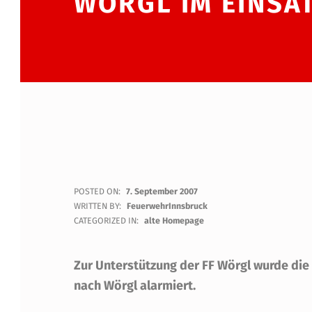
ÖRGL IM EINSAT
R
POSTED ON:
7. September 2007
WRITTEN BY:
FeuerwehrInnsbruck
E
CATEGORIZED IN:
alte Homepage
I
Zur Unterstützung der FF Wörgl wurde di
C
nach Wörgl alarmiert.