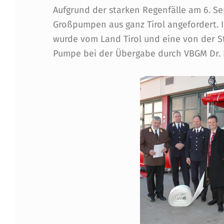
H
Aufgrund der starken Regenfälle am 6. S
Großpumpen aus ganz Tirol angefordert. 
E
wurde vom Land Tirol und eine von der St
N
Pumpe bei der Übergabe durch VBGM Dr. 
A
U
M
I
T
G
R