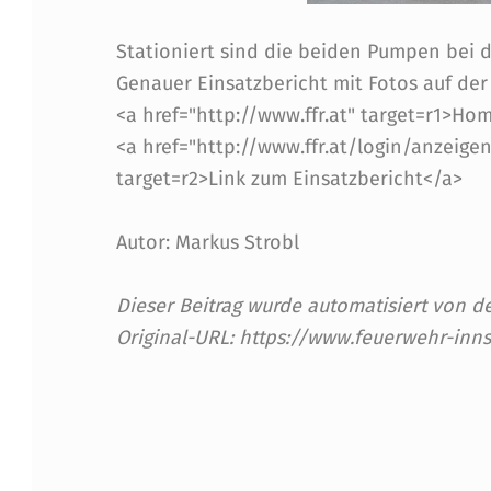
O
Stationiert sind die beiden Pumpen bei d
SS
Genauer Einsatzbericht mit Fotos auf de
P
<a href="http://www.ffr.at" target=r1>H
<a href="http://www.ffr.at/login/anzeige
U
target=r2>Link zum Einsatzbericht</a>
M
Autor: Markus Strobl
P
E
Dieser Beitrag wurde automatisiert von
Original-URL: https://www.feuerwehr-inn
I
Skip back to main navigation
N
W