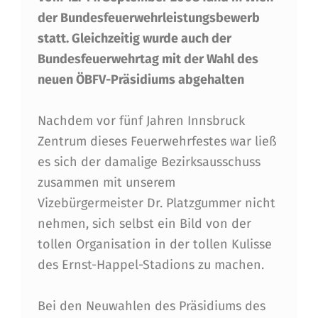
D
der Bundesfeuerwehrleistungsbewerb
E
statt. Gleichzeitig wurde auch der
S
Bundesfeuerwehrtag mit der Wahl des
F
neuen ÖBFV-Präsidiums abgehalten
E
Nachdem vor fünf Jahren Innsbruck
U
Zentrum dieses Feuerwehrfestes war ließ
E
es sich der damalige Bezirksausschuss
R
zusammen mit unserem
W
Vizebürgermeister Dr. Platzgummer nicht
nehmen, sich selbst ein Bild von der
E
tollen Organisation in der tollen Kulisse
H
des Ernst-Happel-Stadions zu machen.
R
T
Bei den Neuwahlen des Präsidiums des