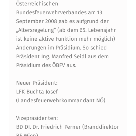
Österreichischen
A
Bundesfeuerwehrverbandes am 13.
G
September 2008 gab es aufgrund der
U
„Altersregelung“ (ab dem 65. Lebensjahr
N
ist keine aktive Funktion mehr möglich)
Änderungen im Präsidium. So schied
D
Präsident Ing. Manfred Seidl aus dem
B
Präsidium des ÖBFV aus.
U
N
Neuer Präsident:
LFK Buchta Josef
D
(Landesfeuerwehrkommandant NÖ)
E
S
Vizepräsidenten:
F
BD DI. Dr. Friedrich Perner (Branddirektor
BF Wien)