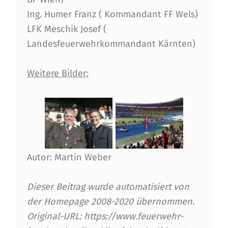
E
Ing. Humer Franz ( Kommandant FF Wels)
U
LFK Meschik Josef (
E
Landesfeuerwehrkommandant Kärnten)
R
Weitere Bilder:
W
E
H
R
L
Autor: Martin Weber
E
I
Dieser Beitrag wurde automatisiert von
der Homepage 2008-2020 übernommen.
S
Original-URL: https://www.feuerwehr-
T