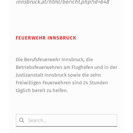
innsbruck.at/html/bericht.php?id=648
U
N
Skip back to main navigation
G
S
FEUERWEHR INNSBRUCK
B
E
Die Berufsfeuerwehr Innsbruck, die
Betriebsfeuerwehren am Flughafen und in der
W
Justizanstalt Innsbruck sowie die zehn
E
Freiwilligen Feuerwehren sind 24 Stunden
täglich bereit zu helfen.
R
B
I
Suchen nach:
N