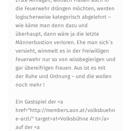
N
die Feuerwehr drängen möchten, werden
Z
logischerweise kategorisch abgelehnt –
wie käme man denn dazu und
U
überhaupt, dann wäre ja die letzte
R
Männerbastion verloren. Ehe man sich´s
F
versieht, wimmelt es in der Freiwilligen
E
Feuerwehr nur so von wissbegierigen und
gar übereifrigen Frauen. Aus ist es mit
U
der Ruhe und Ordnung – und die wollen
E
noch mehr !
R
W
Ein Gastspiel der <a
href="http://members.aon.at/volksbuehn
E
e-arzl/" target=a1>Volksbühne Arzl</a>
H
auf der <a