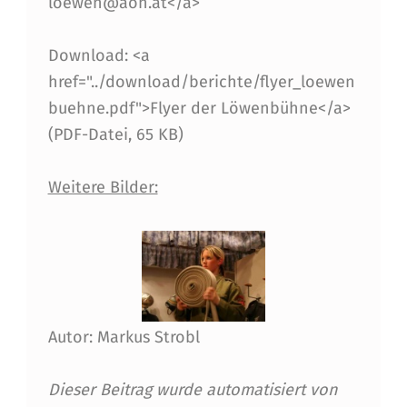
loewen@aon.at</a>
M
I
Download: <a
href="../download/berichte/flyer_loewen
N
buehne.pdf">Flyer der Löwenbühne</a>
G
(PDF-Datei, 65 KB)
Weitere Bilder:
Autor: Markus Strobl
Dieser Beitrag wurde automatisiert von