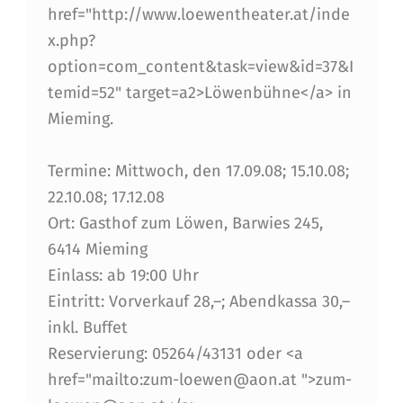
R
href="http://www.loewentheater.at/inde
"
x.php?
option=com_content&task=view&id=37&I
Z
temid=52" target=a2>Löwenbühne</a> in
U
Mieming.
G
A
Termine: Mittwoch, den 17.09.08; 15.10.08;
22.10.08; 17.12.08
S
Ort: Gasthof zum Löwen, Barwies 245,
T
6414 Mieming
I
Einlass: ab 19:00 Uhr
N
Eintritt: Vorverkauf 28,–; Abendkassa 30,–
inkl. Buffet
M
Reservierung: 05264/43131 oder <a
I
href="mailto:zum-loewen@aon.at ">zum-
E