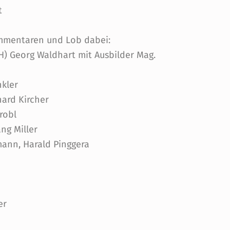
t
ommentaren und Lob dabei:
H) Georg Waldhart mit Ausbilder Mag.
nkler
ard Kircher
robl
ng Miller
ann, Harald Pinggera
er