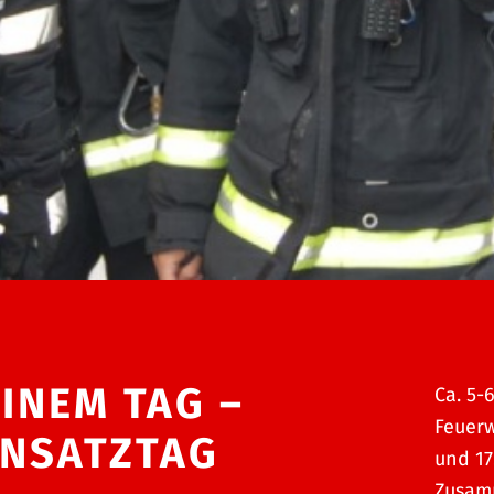
EINEM TAG –
Ca. 5-
Feuerw
INSATZTAG
und 17
Zusamm