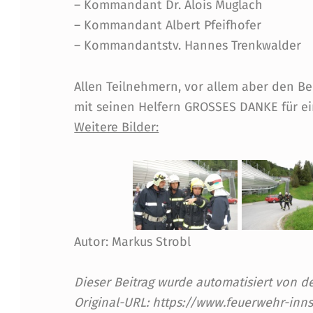
– Kommandant Dr. Alois Muglach
I
– Kommandant Albert Pfeifhofer
– Kommandantstv. Hannes Trenkwalder
R
K
Allen Teilnehmern, vor allem aber den 
mit seinen Helfern GROSSES DANKE für ein
S
Weitere Bilder:
Ü
B
U
N
Autor: Markus Strobl
G
Dieser Beitrag wurde automatisiert von
E
Original-URL: https://www.feuerwehr-inn