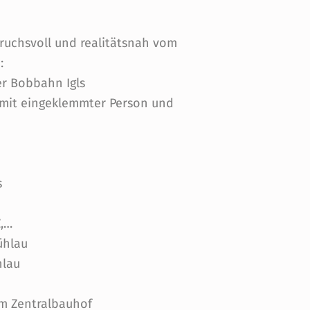
ruchsvoll und realitätsnah vom
:
er Bobbahn Igls
 mit eingeklemmter Person und
s
Z,…
ühlau
hlau
am Zentralbauhof