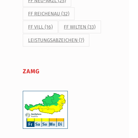
FF NEU-ARZL
(25)
FF REICHENAU
(32)
FF VILL
(16)
FF WILTEN
(33)
LEISTUNGSABZEICHEN
(7)
ZAMG