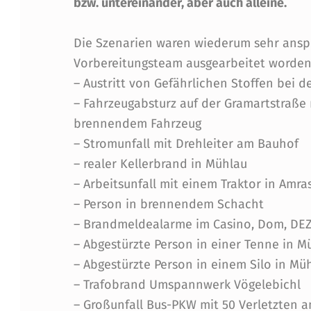
bzw. untereinander, aber auch alleine.
N
Die Szenarien waren wiederum sehr ansp
S
Vorbereitungsteam ausgearbeitet worden
Ä
– Austritt von Gefährlichen Stoffen bei d
– Fahrzeugabsturz auf der Gramartstraße
T
brennendem Fahrzeug
Z
– Stromunfall mit Drehleiter am Bauhof
– realer Kellerbrand in Mühlau
E
– Arbeitsunfall mit einem Traktor in Amra
A
– Person in brennendem Schacht
– Brandmeldealarme im Casino, Dom, DE
N
– Abgestürzte Person in einer Tenne in M
E
– Abgestürzte Person in einem Silo in Mü
– Trafobrand Umspannwerk Vögelebichl
I
– Großunfall Bus-PKW mit 50 Verletzten 