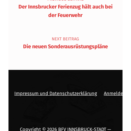
Der Innsbrucker Ferienzug hält auch bei
der Feuerwehr
NEXT BEITRAG
Die neuen Sonderausrüstungspläne
Impressum und Datenschutzerklärung
Anmelden
Copyright © 2026
BFV INNSBRUCK-STADT
—