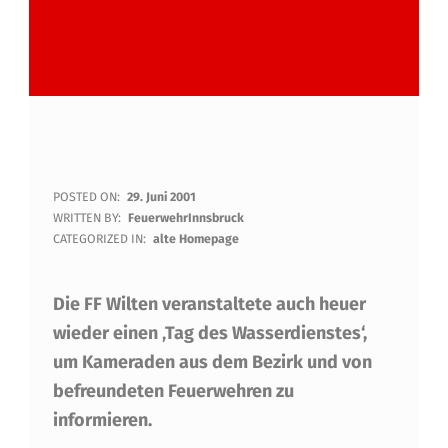
T
POSTED ON:
29. Juni 2001
WRITTEN BY:
FeuerwehrInnsbruck
A
CATEGORIZED IN:
alte Homepage
G
Die FF Wilten veranstaltete auch heuer
D
wieder einen ‚Tag des Wasserdienstes‘,
E
um Kameraden aus dem Bezirk und von
S
befreundeten Feuerwehren zu
W
informieren.