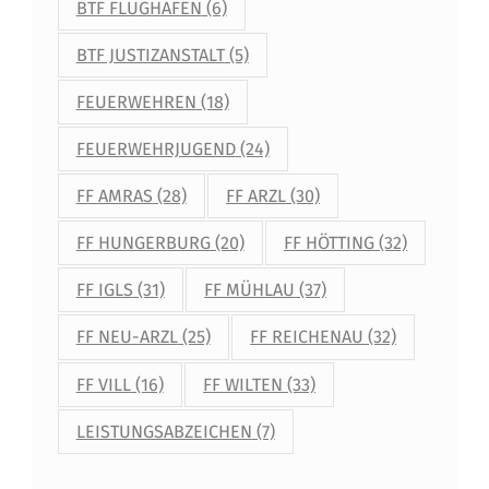
BTF FLUGHAFEN
(6)
BTF JUSTIZANSTALT
(5)
FEUERWEHREN
(18)
FEUERWEHRJUGEND
(24)
FF AMRAS
(28)
FF ARZL
(30)
FF HUNGERBURG
(20)
FF HÖTTING
(32)
FF IGLS
(31)
FF MÜHLAU
(37)
FF NEU-ARZL
(25)
FF REICHENAU
(32)
FF VILL
(16)
FF WILTEN
(33)
LEISTUNGSABZEICHEN
(7)