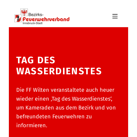
Skip to footer
Skip to main navigation
Skip to main content
MOBILE MENU
BFV INNSBRUCK-STADT
TAG DES
WASSERDIENSTES
Die FF Wilten veranstaltete auch heuer
wieder einen ‚Tag des Wasserdienstes‘,
um Kameraden aus dem Bezirk und von
befreundeten Feuerwehren zu
informieren.