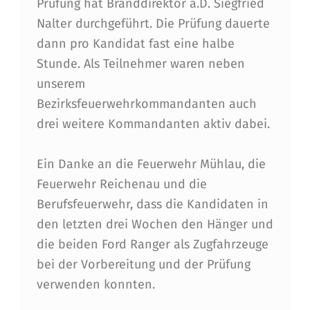
Prüfung hat Branddirektor a.D. Siegfried
N
Nalter durchgeführt. Die Prüfung dauerte
E
dann pro Kandidat fast eine halbe
B
Stunde. Als Teilnehmer waren neben
unserem
E
Bezirksfeuerwehrkommandanten auch
I
drei weitere Kommandanten aktiv dabei.
D
E
Ein Danke an die Feuerwehr Mühlau, die
Feuerwehr Reichenau und die
R
Berufsfeuerwehr, dass die Kandidaten in
Z
den letzten drei Wochen den Hänger und
I
die beiden Ford Ranger als Zugfahrzeuge
V
bei der Vorbereitung und der Prüfung
verwenden konnten.
I