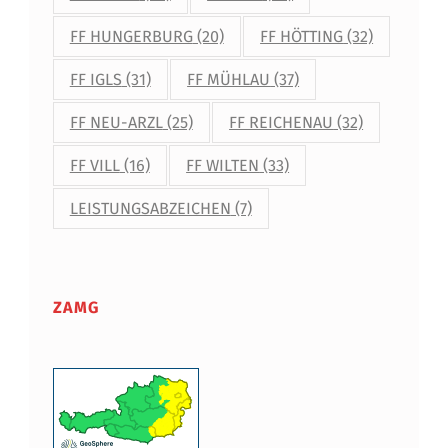
FF HUNGERBURG
(20)
FF HÖTTING
(32)
FF IGLS
(31)
FF MÜHLAU
(37)
FF NEU-ARZL
(25)
FF REICHENAU
(32)
FF VILL
(16)
FF WILTEN
(33)
LEISTUNGSABZEICHEN
(7)
ZAMG