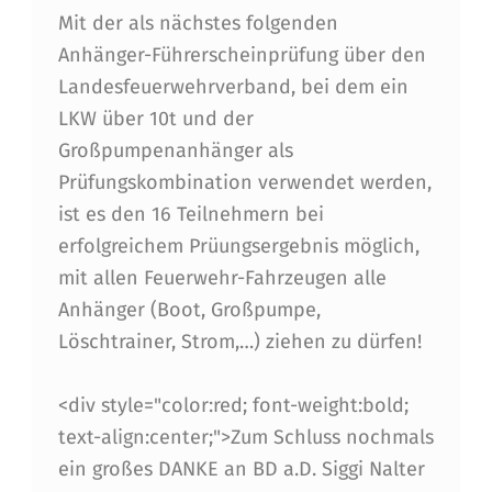
L
Mit der als nächstes folgenden
E
Anhänger-Führerscheinprüfung über den
N
Landesfeuerwehrverband, bei dem ein
LKW über 10t und der
A
Großpumpenanhänger als
N
Prüfungskombination verwendet werden,
H
ist es den 16 Teilnehmern bei
Ä
erfolgreichem Prüungsergebnis möglich,
mit allen Feuerwehr-Fahrzeugen alle
N
Anhänger (Boot, Großpumpe,
G
Löschtrainer, Strom,…) ziehen zu dürfen!
E
R
<div style="color:red; font-weight:bold;
text-align:center;">Zum Schluss nochmals
-
ein großes DANKE an BD a.D. Siggi Nalter
F