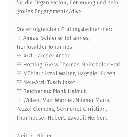
für die Organisation, Betreuung und sein
Ü
großes Engagement</div>
H
R
Die erfolgreichen Prüfungsteilnehmer:
FF Amras: Schiener Johannes,
E
Trenkwalder Johannes
R
FF Arzl: Larcher Anton
S
FF Hötting: Gress Thomas, Reinthaler Hari
C
FF Mühlau: Draxl Walter, Hagspiel Eugen
FF Neu-Arzl: Tusch Josef
H
FF Reichenau: Plank Helmut
E
FF Wilten: Mair Werner, Nuener Maria,
I
Pezzei Clemens, Sermonet Christian,
N
Thonhauser Hubert, Zavadil Herbert
P
Weitere Bilder: