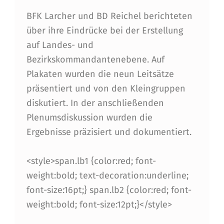
T
BFK Larcher und BD Reichel berichteten
I
über ihre Eindrücke bei der Erstellung
R
auf Landes- und
O
Bezirkskommandantenebene. Auf
L
Plakaten wurden die neun Leitsätze
präsentiert und von den Kleingruppen
E
diskutiert. In der anschließenden
R
Plenumsdiskussion wurden die
F
Ergebnisse präzisiert und dokumentiert.
E
<style>span.lb1 {color:red; font-
U
weight:bold; text-decoration:underline;
E
font-size:16pt;} span.lb2 {color:red; font-
R
weight:bold; font-size:12pt;}</style>
W