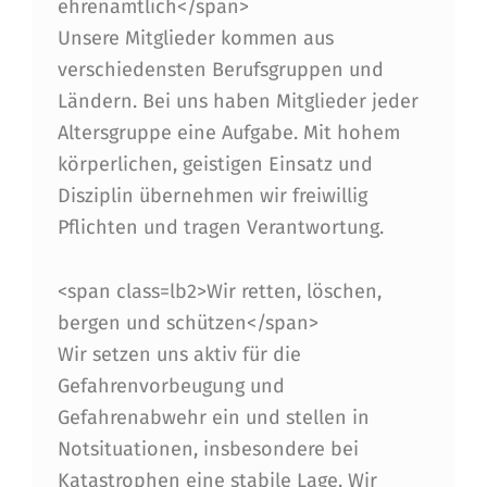
A
ehrenamtlich</span>
Unsere Mitglieder kommen aus
N
verschiedensten Berufsgruppen und
D
Ländern. Bei uns haben Mitglieder jeder
O
Altersgruppe eine Aufgabe. Mit hohem
E
körperlichen, geistigen Einsatz und
Disziplin übernehmen wir freiwillig
B
Pflichten und tragen Verantwortung.
E
N
<span class=lb2>Wir retten, löschen,
E
bergen und schützen</span>
Wir setzen uns aktiv für die
D
Gefahrenvorbeugung und
I
Gefahrenabwehr ein und stellen in
S
Notsituationen, insbesondere bei
K
Katastrophen eine stabile Lage. Wir