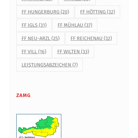
FF HUNGERBURG
(20)
FF HÖTTING
(32)
FF IGLS
(31)
FF MÜHLAU
(37)
FF NEU-ARZL
(25)
FF REICHENAU
(32)
FF VILL
(16)
FF WILTEN
(33)
LEISTUNGSABZEICHEN
(7)
ZAMG