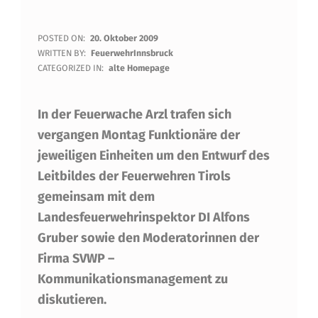
L
POSTED ON:
20. Oktober 2009
WRITTEN BY:
FeuerwehrInnsbruck
E
CATEGORIZED IN:
alte Homepage
I
In der Feuerwache Arzl trafen sich
T
vergangen Montag Funktionäre der
B
jeweiligen Einheiten um den Entwurf des
I
Leitbildes der Feuerwehren Tirols
L
gemeinsam mit dem
D
Landesfeuerwehrinspektor DI Alfons
Gruber sowie den Moderatorinnen der
D
Firma SVWP –
E
Kommunikationsmanagement zu
R
diskutieren.