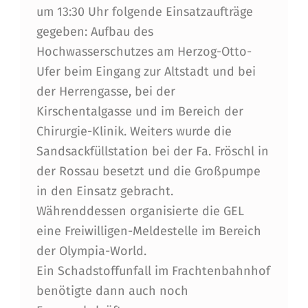
R
um 13:30 Uhr folgende Einsatzaufträge
gegeben: Aufbau des
M
Hochwasserschutzes am Herzog-Otto-
I
Ufer beim Eingang zur Altstadt und bei
N
der Herrengasse, bei der
I
Kirschentalgasse und im Bereich der
Chirurgie-Klinik. Weiters wurde die
N
Sandsackfüllstation bei der Fa. Fröschl in
N
der Rossau besetzt und die Großpumpe
S
in den Einsatz gebracht.
B
Währenddessen organisierte die GEL
eine Freiwilligen-Meldestelle im Bereich
R
der Olympia-World.
U
Ein Schadstoffunfall im Frachtenbahnhof
C
benötigte dann auch noch