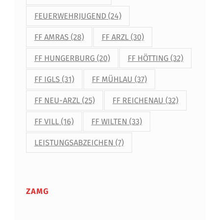
FEUERWEHRJUGEND
(24)
FF AMRAS
(28)
FF ARZL
(30)
FF HUNGERBURG
(20)
FF HÖTTING
(32)
FF IGLS
(31)
FF MÜHLAU
(37)
FF NEU-ARZL
(25)
FF REICHENAU
(32)
FF VILL
(16)
FF WILTEN
(33)
LEISTUNGSABZEICHEN
(7)
ZAMG