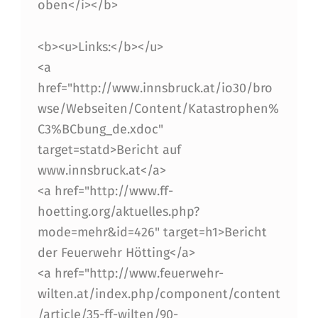
oben</i></b>
<b><u>Links:</b></u>
<a
href="http://www.innsbruck.at/io30/bro
wse/Webseiten/Content/Katastrophen%
C3%BCbung_de.xdoc"
target=statd>Bericht auf
www.innsbruck.at</a>
<a href="http://www.ff-
hoetting.org/aktuelles.php?
mode=mehr&id=426" target=h1>Bericht
der Feuerwehr Hötting</a>
<a href="http://www.feuerwehr-
wilten.at/index.php/component/content
/article/35-ff-wilten/90-