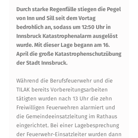
T
Durch starke Regenfälle stiegen die Pegel
A
von Inn und Sill seit dem Vortag
S
bedrohlich an, sodass um 12:50 Uhr in
T
Innsbruck Katastrophenalarm ausgelöst
R
wurde. Mit dieser Lage begann am 16.
O
April die große Katastrophenschutzübung
der Stadt Innsbruck.
P
H
Während die Berufsfeuerwehr und die
E
TILAK bereits Vorbereitungsarbeiten
N
tätigten wurden nach 13 Uhr die zehn
Freiwilligen Feuerwehren alarmiert und
A
die Gemeindeeinsatzleitung im Rathaus
L
eingerichtet. Bei einer Lagebesprechung
A
der Feuerwehr-Einsatzleiter wurden dann