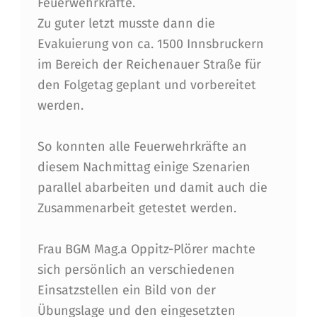
K
Feuerwehrkräfte.
Zu guter letzt musste dann die
A
Evakuierung von ca. 1500 Innsbruckern
L
im Bereich der Reichenauer Straße für
S
den Folgetag geplant und vorbereitet
G
werden.
R
So konnten alle Feuerwehrkräfte an
O
diesem Nachmittag einige Szenarien
SS
parallel abarbeiten und damit auch die
Ü
Zusammenarbeit getestet werden.
B
Frau BGM Mag.a Oppitz-Plörer machte
U
sich persönlich an verschiedenen
N
Einsatzstellen ein Bild von der
G
Übungslage und den eingesetzten