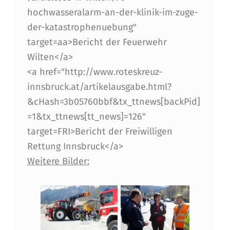
hochwasseralarm-an-der-klinik-im-zuge-
der-katastrophenuebung"
target=aa>Bericht der Feuerwehr
Wilten</a>
<a href="http://www.roteskreuz-
innsbruck.at/artikelausgabe.html?
&cHash=3b05760bbf&tx_ttnews[backPid]
=1&tx_ttnews[tt_news]=126"
target=FRI>Bericht der Freiwilligen
Rettung Innsbruck</a>
Weitere Bilder: