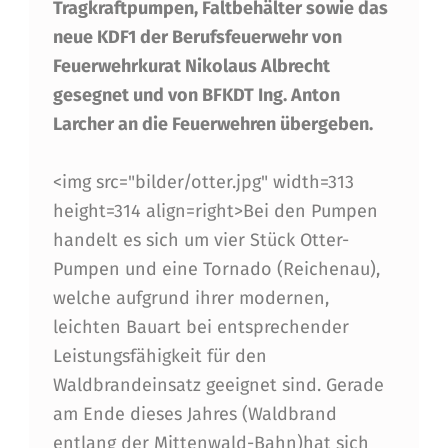
Tragkraftpumpen, Faltbehälter sowie das
E
neue KDF1 der Berufsfeuerwehr von
R
Feuerwehrkurat Nikolaus Albrecht
Ä
gesegnet und von BFKDT Ing. Anton
Larcher an die Feuerwehren übergeben.
T
E
<img src="bilder/otter.jpg" width=313
F
height=314 align=right>Bei den Pumpen
Ü
handelt es sich um vier Stück Otter-
Pumpen und eine Tornado (Reichenau),
R
welche aufgrund ihrer modernen,
5
leichten Bauart bei entsprechender
F
Leistungsfähigkeit für den
R
Waldbrandeinsatz geeignet sind. Gerade
am Ende dieses Jahres (Waldbrand
E
entlang der Mittenwald-Bahn)hat sich