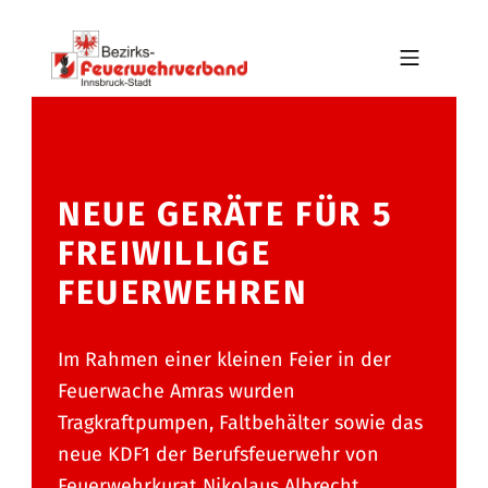
Skip to footer
Skip to main navigation
Skip to main content
MOBILE MENU
BFV INNSBRUCK-STADT
NEUE GERÄTE FÜR 5
FREIWILLIGE
FEUERWEHREN
Im Rahmen einer kleinen Feier in der
Feuerwache Amras wurden
Tragkraftpumpen, Faltbehälter sowie das
neue KDF1 der Berufsfeuerwehr von
Feuerwehrkurat Nikolaus Albrecht