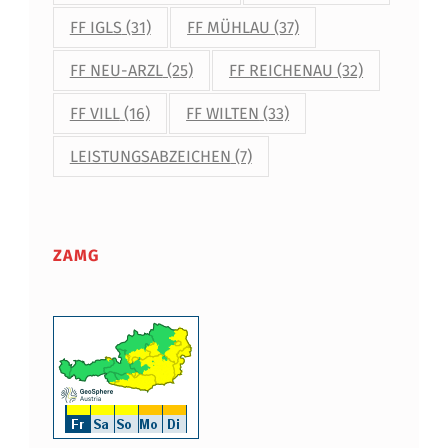
FF IGLS
(31)
FF MÜHLAU
(37)
FF NEU-ARZL
(25)
FF REICHENAU
(32)
FF VILL
(16)
FF WILTEN
(33)
LEISTUNGSABZEICHEN
(7)
ZAMG