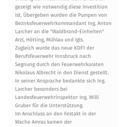
I
gezeigt wie notwendig diese Investition
W
ist. Übergeben wurden die Pumpen von
I
Bezirksfeuerwehrkommandant Ing. Anton
Larcher an die "Waldbrand-Einheiten"
L
Arzl, Hötting, Mühlau und Igls.
L
Zugleich wurde das neue KDF1 der
I
Berufsfeuerwehr Innsbruck nach
G
Segnung durch den Feuerwehrkuraten
Nikolaus Albrecht in den Dienst gestellt.
E
In seiner Ansprache bedankte sich Ing.
F
Larcher besonders bei
E
Landesfeuerwehrinspektor Ing. Willi
U
Gruber für die Unterstützung.
Im Anschluss an den Festakt in der
E
Wache Amras kamen der
R