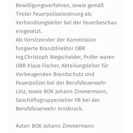
I
Bewilligungsverfahren, sowie gemäß
S
Tiroler Feuerpolizeiordnung als
C
Verhandlungsleiter bei der Feuerbeschau
eingesetzt.
H
Als Vorsitzender der Kommission
E
fungierte Branddirektor OBR
N
Ing.Christoph Wegscheider, Prüfer waren
S
OBR Klaus Fischer, Abteilungsleiter für
A
Vorbeugenden Brandschutz und
Feuerpolizei bei der Berufsfeuerwehr
C
Linz, sowie BOK Johann Zimmermann,
H
Geschäftsgruppenleiter VB bei der
V
Berufsfeuerwehr Innsbruck.
E
Autor: BOK Johann Zimmermann
R