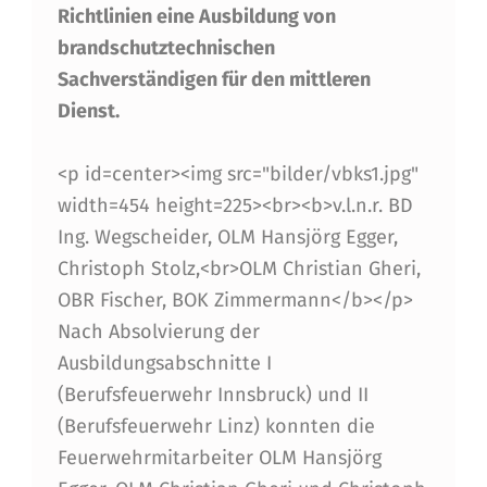
I
Richtlinien eine Ausbildung von
L
brandschutztechnischen
D
Sachverständigen für den mittleren
U
Dienst.
N
<p id=center><img src="bilder/vbks1.jpg"
G
width=454 height=225><br><b>v.l.n.r. BD
V
Ing. Wegscheider, OLM Hansjörg Egger,
O
Christoph Stolz,<br>OLM Christian Gheri,
OBR Fischer, BOK Zimmermann</b></p>
N
Nach Absolvierung der
B
Ausbildungsabschnitte I
R
(Berufsfeuerwehr Innsbruck) und II
A
(Berufsfeuerwehr Linz) konnten die
Feuerwehrmitarbeiter OLM Hansjörg
N