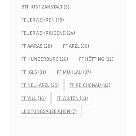
BTF JUSTIZANSTALT
(5)
FEUERWEHREN
(18)
FEUERWEHRJUGEND
(24)
FF AMRAS
(28)
FF ARZL
(30)
FF HUNGERBURG
(20)
FF HÖTTING
(32)
FF IGLS
(31)
FF MÜHLAU
(37)
FF NEU-ARZL
(25)
FF REICHENAU
(32)
FF VILL
(16)
FF WILTEN
(33)
LEISTUNGSABZEICHEN
(7)