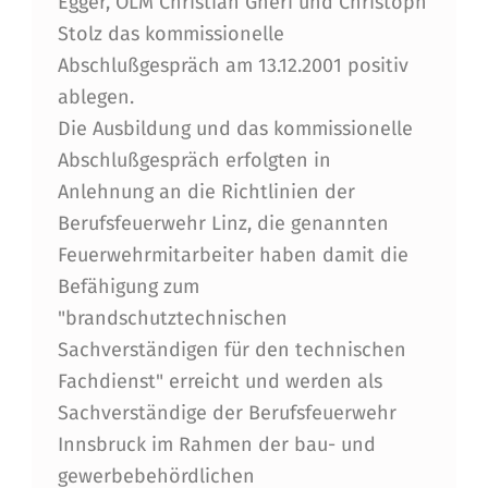
Egger, OLM Christian Gheri und Christoph
D
Stolz das kommissionelle
S
Abschlußgespräch am 13.12.2001 positiv
C
ablegen.
Die Ausbildung und das kommissionelle
H
Abschlußgespräch erfolgten in
U
Anlehnung an die Richtlinien der
T
Berufsfeuerwehr Linz, die genannten
Z
Feuerwehrmitarbeiter haben damit die
Befähigung zum
T
"brandschutztechnischen
E
Sachverständigen für den technischen
C
Fachdienst" erreicht und werden als
H
Sachverständige der Berufsfeuerwehr
Innsbruck im Rahmen der bau- und
N
gewerbebehördlichen