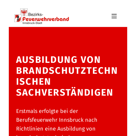
Skip to footer
Skip to main navigation
Skip to main content
MOBILE MENU
BFV INNSBRUCK-STADT
AUSBILDUNG VON
BRANDSCHUTZTECHN
ISCHEN
SACHVERSTÄNDIGEN
Erstmals erfolgte bei der
Berufsfeuerwehr Innsbruck nach
Richtlinien eine Ausbildung von