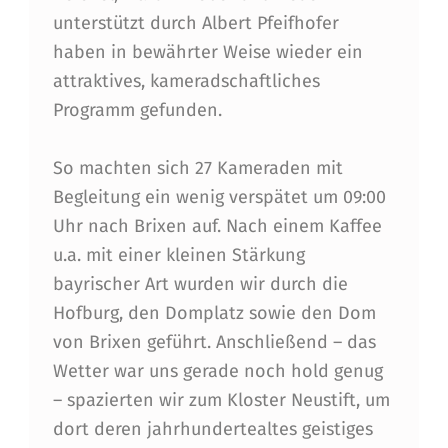
A
unterstützt durch Albert Pfeifhofer
U
haben in bewährter Weise wieder ein
S
attraktives, kameradschaftliches
F
Programm gefunden.
L
So machten sich 27 Kameraden mit
U
Begleitung ein wenig verspätet um 09:00
G
Uhr nach Brixen auf. Nach einem Kaffee
N
u.a. mit einer kleinen Stärkung
A
bayrischer Art wurden wir durch die
Hofburg, den Domplatz sowie den Dom
C
von Brixen geführt. Anschließend – das
H
Wetter war uns gerade noch hold genug
S
– spazierten wir zum Kloster Neustift, um
Ü
dort deren jahrhundertealtes geistiges