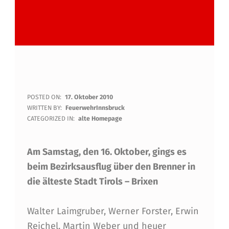
B
POSTED ON:
17. Oktober 2010
WRITTEN BY:
FeuerwehrInnsbruck
E
CATEGORIZED IN:
alte Homepage
Z
Am Samstag, den 16. Oktober, gings es
I
beim Bezirksausflug über den Brenner in
R
die älteste Stadt Tirols – Brixen
K
S
Walter Laimgruber, Werner Forster, Erwin
Reichel, Martin Weber und heuer