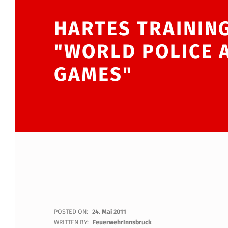
HARTES TRAINING
"WORLD POLICE 
GAMES"
H
POSTED ON:
24. Mai 2011
WRITTEN BY:
FeuerwehrInnsbruck