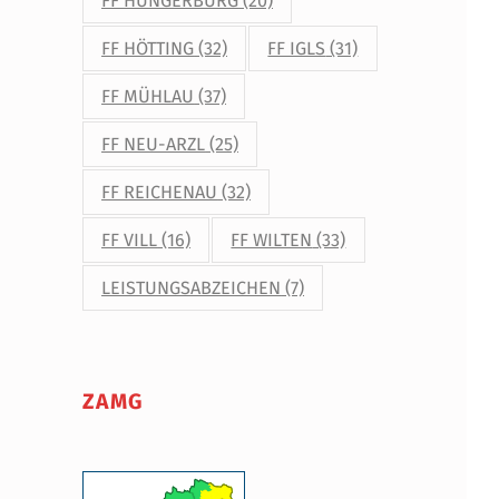
FF HUNGERBURG
(20)
FF HÖTTING
(32)
FF IGLS
(31)
FF MÜHLAU
(37)
FF NEU-ARZL
(25)
FF REICHENAU
(32)
FF VILL
(16)
FF WILTEN
(33)
LEISTUNGSABZEICHEN
(7)
ZAMG