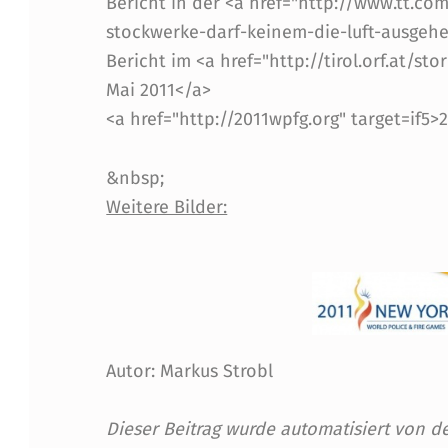
Bericht in der <a href="http://www.tt.co
I
stockwerke-darf-keinem-die-luft-ausgehen
N
Bericht im <a href="http://tirol.orf.at/sto
Mai 2011</a>
G
<a href="http://2011wpfg.org" target=if5
F
&nbsp;
Ü
Weitere Bilder:
R
D
I
Autor: Markus Strobl
E
"
Dieser Beitrag wurde automatisiert von