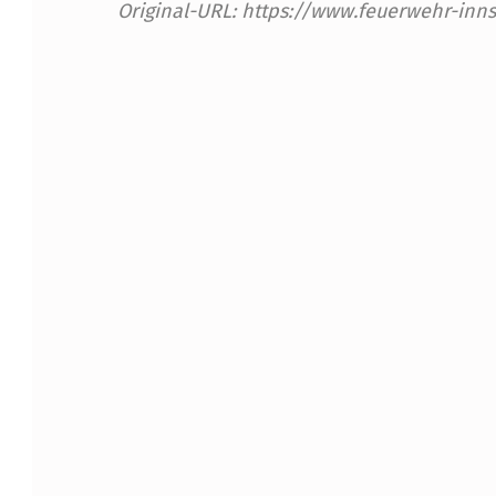
Original-URL: https://www.feuerwehr-inn
W
O
Skip back to main navigation
R
L
D
P
O
L
I
C