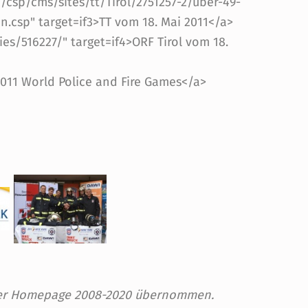
m/csp/cms/sites/tt/Tirol/2751257-2/über-49-
.csp" target=if3>TT vom 18. Mai 2011</a>
ries/516227/" target=if4>ORF Tirol vom 18.
>2011 World Police and Fire Games</a>
 der Homepage 2008-2020 übernommen.