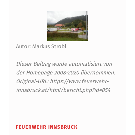
Ü
R
E
I
N
Autor: Markus Strobl
S
Dieser Beitrag wurde automatisiert von
A
der Homepage 2008-2020 übernommen.
T
Original-URL: https://www.feuerwehr-
Z
innsbruck.at/html/bericht.php?id=854
F
Skip back to main navigation
A
H
FEUERWEHR INNSBRUCK
R