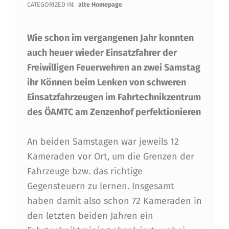
R
CATEGORIZED IN:
alte Homepage
N
Wie schon im vergangenen Jahr konnten
E
auch heuer wieder Einsatzfahrer der
U
Freiwilligen Feuerwehren an zwei Samstag
T
ihr Können beim Lenken von schweren
F
Einsatzfahrzeugen im Fahrtechnikzentrum
A
des ÖAMTC am Zenzenhof perfektionieren
H
An beiden Samstagen war jeweils 12
R
Kameraden vor Ort, um die Grenzen der
T
Fahrzeuge bzw. das richtige
E
Gegensteuern zu lernen. Insgesamt
haben damit also schon 72 Kameraden in
C
den letzten beiden Jahren ein
H