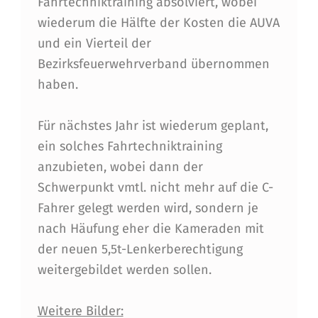
Fahrtechniktraining absolviert, wobei
N
wiederum die Hälfte der Kosten die AUVA
I
und ein Vierteil der
Bezirksfeuerwehrverband übernommen
K
haben.
T
R
Für nächstes Jahr ist wiederum geplant,
A
ein solches Fahrtechniktraining
anzubieten, wobei dann der
I
Schwerpunkt vmtl. nicht mehr auf die C-
N
Fahrer gelegt werden wird, sondern je
I
nach Häufung eher die Kameraden mit
N
der neuen 5,5t-Lenkerberechtigung
weitergebildet werden sollen.
G
F
Weitere Bilder: