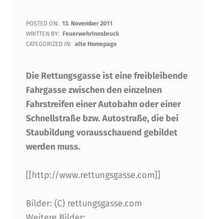
I
POSTED ON:
13. November 2011
WRITTEN BY:
FeuerwehrInnsbruck
N
CATEGORIZED IN:
alte Homepage
W
Die Rettungsgasse ist eine freibleibende
E
Fahrgasse zwischen den einzelnen
N
Fahrstreifen einer Autobahn oder einer
I
Schnellstraße bzw. Autostraße, die bei
G
Staubildung vorausschauend gebildet
E
werden muss.
R
[[http://www.rettungsgasse.com]]
A
L
Bilder: (C) rettungsgasse.com
Weitere Bilder: