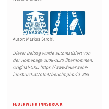
S
5
0
T
A
Autor: Markus Strobl
G
E
Dieser Beitrag wurde automatisiert von
N
der Homepage 2008-2020 übernommen.
Original-URL: https://www.feuerwehr-
I
innsbruck.at/html/bericht.php?id=855
S
T
Skip back to main navigation
D
I
FEUERWEHR INNSBRUCK