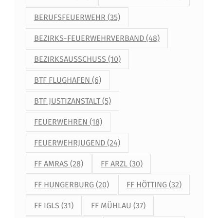
S
E
BERUFSFEUERWEHR
(35)
P
BEZIRKS-FEUERWEHRVERBAND
(48)
F
BEZIRKSAUSSCHUSS
(10)
L
BTF FLUGHAFEN
(6)
I
BTF JUSTIZANSTALT
(5)
C
H
FEUERWEHREN
(18)
T
FEUERWEHRJUGEND
(24)
FF AMRAS
(28)
FF ARZL
(30)
FF HUNGERBURG
(20)
FF HÖTTING
(32)
FF IGLS
(31)
FF MÜHLAU
(37)