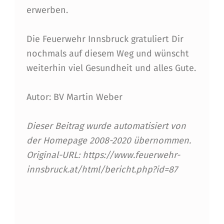
N
erwerben.
A
N
Die Feuerwehr Innsbruck gratuliert Dir
D
nochmals auf diesem Weg und wünscht
weiterhin viel Gesundheit und alles Gute.
O
B
Autor: BV Martin Weber
E
N
Dieser Beitrag wurde automatisiert von
der Homepage 2008-2020 übernommen.
F
Original-URL: https://www.feuerwehr-
E
innsbruck.at/html/bericht.php?id=87
L
Skip back to main navigation
D
N