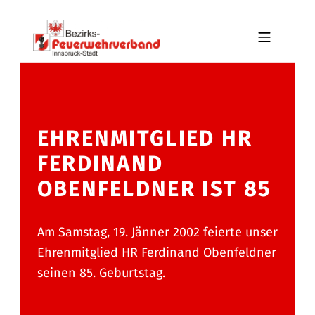
Skip to footer
Skip to main navigation
Skip to main content
MOBILE MENU
BFV INNSBRUCK-STADT
EHRENMITGLIED HR
FERDINAND
OBENFELDNER IST 85
Am Samstag, 19. Jänner 2002 feierte unser
Ehrenmitglied HR Ferdinand Obenfeldner
seinen 85. Geburtstag.