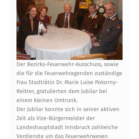
G
L
I
E
D
H
Der Bezirks-Feuerwehr-Ausschuss, sowie
R
die für die Feuerwehragenden zuständige
Frau Stadträtin Dr. Marie Luise Pokorny-
F
Reitter, gratulierten dem Jubilar bei
E
einem kleinen Umtrunk.
R
Der Jubilar konnte sich in seiner aktiven
D
Zeit als Vize-Bürgermeister der
Landeshauptstadt Innsbruck zahlreiche
I
Verdienste um das Feuerwehrwesen