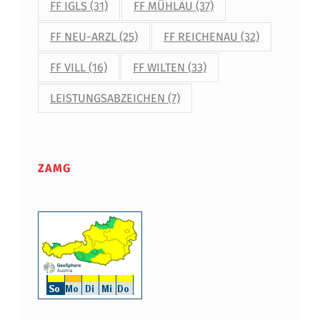
FF IGLS
(31)
FF MÜHLAU
(37)
FF NEU-ARZL
(25)
FF REICHENAU
(32)
FF VILL
(16)
FF WILTEN
(33)
LEISTUNGSABZEICHEN
(7)
ZAMG