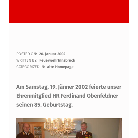
E
POSTED ON:
20. Januar 2002
WRITTEN BY:
FeuerwehrInnsbruck
H
CATEGORIZED IN:
alte Homepage
R
Am Samstag, 19. Jänner 2002 feierte unser
E
Ehrenmitglied HR Ferdinand Obenfeldner
N
seinen 85. Geburtstag.
M
I
T