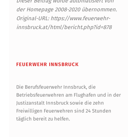
E
Dieser Beitrag wurde automatisiert von
der Homepage 2008-2020 übernommen.
I
Original-URL: https://www.feuerwehr-
N
innsbruck.at/html/bericht.php?id=878
S
Skip back to main navigation
A
T
FEUERWEHR INNSBRUCK
Z
F
Die Berufsfeuerwehr Innsbruck, die
A
Betriebsfeuerwehren am Flughafen und in der
H
Justizanstalt Innsbruck sowie die zehn
R
Freiwilligen Feuerwehren sind 24 Stunden
täglich bereit zu helfen.
Z
E