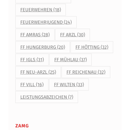
M
FEUERWEHREN
(18)
M
A
FEUERWEHRJUGEND
(24)
I
FF AMRAS
(28)
FF ARZL
(30)
F
FF HUNGERBURG
(20)
FF HÖTTING
(32)
E
FF IGLS
(31)
FF MÜHLAU
(37)
S
FF NEU-ARZL
(25)
FF REICHENAU
(32)
T
FF VILL
(16)
FF WILTEN
(33)
LEISTUNGSABZEICHEN
(7)
ZAMG