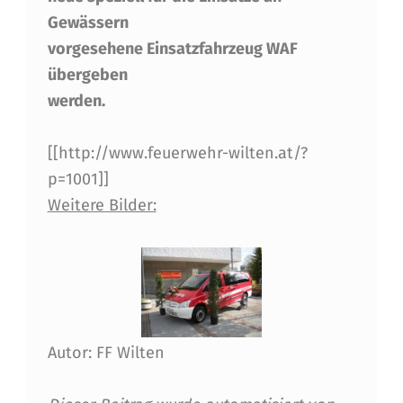
N
Gewässern
E
vorgesehene Einsatzfahrzeug WAF
übergeben
U
werden.
E
N
[[http://www.feuerwehr-wilten.at/?
W
p=1001]]
Weitere Bilder:
A
S
S
E
R
Autor: FF Wilten
-