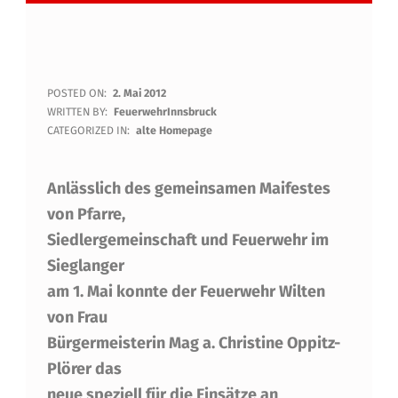
S
POSTED ON:
2. Mai 2012
WRITTEN BY:
FeuerwehrInnsbruck
E
CATEGORIZED IN:
alte Homepage
G
Anlässlich des gemeinsamen Maifestes
N
von Pfarre,
U
Siedlergemeinschaft und Feuerwehr im
N
Sieglanger
G
am 1. Mai konnte der Feuerwehr Wilten
D
von Frau
Bürgermeisterin Mag a. Christine Oppitz-
E
Plörer das
S
neue speziell für die Einsätze an