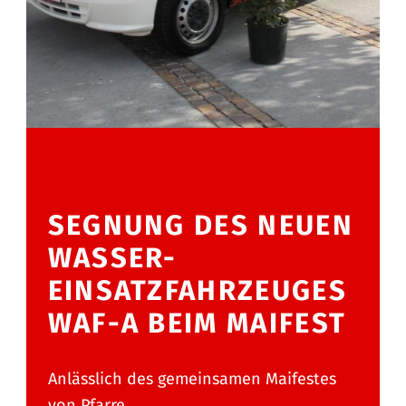
SEGNUNG DES NEUEN
WASSER-
EINSATZFAHRZEUGES
WAF-A BEIM MAIFEST
Anlässlich des gemeinsamen Maifestes
von Pfarre,