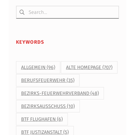
U
Suchen nach:
G
E
S
KEYWORDS
W
A
ALLGEMEIN
(96)
ALTE HOMEPAGE
(707)
F
BERUFSFEUERWEHR
(35)
-
A
BEZIRKS-FEUERWEHRVERBAND
(48)
B
BEZIRKSAUSSCHUSS
(10)
E
BTF FLUGHAFEN
(6)
I
BTF JUSTIZANSTALT
(5)