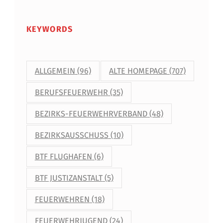
U
E
KEYWORDS
H
O
ALLGEMEIN
(96)
ALTE HOMEPAGE
(707)
M
BERUFSFEUERWEHR
(35)
E
BEZIRKS-FEUERWEHRVERBAND
(48)
P
A
BEZIRKSAUSSCHUSS
(10)
G
BTF FLUGHAFEN
(6)
E
BTF JUSTIZANSTALT
(5)
FEUERWEHREN
(18)
FEUERWEHRJUGEND
(24)