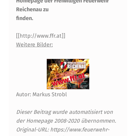
Homepage der Freiwilligen Feuerwehr
U
Reichenau zu
E
finden.
R
[[http://www.ffr.at]]
W
Weitere Bilder:
E
H
R
R
E
Autor: Markus Strobl
I
Dieser Beitrag wurde automatisiert von
C
der Homepage 2008-2020 übernommen.
H
Original-URL: https://www.feuerwehr-