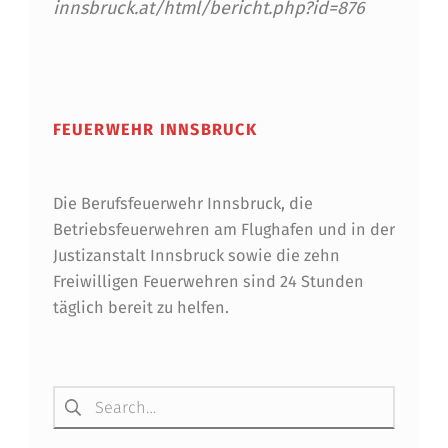
E
innsbruck.at/html/bericht.php?id=876
N
Skip back to main navigation
A
U
FEUERWEHR INNSBRUCK
H
A
Die Berufsfeuerwehr Innsbruck, die
T
Betriebsfeuerwehren am Flughafen und in der
E
Justizanstalt Innsbruck sowie die zehn
Freiwilligen Feuerwehren sind 24 Stunden
I
täglich bereit zu helfen.
N
E
Suchen nach:
N
E