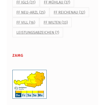
FF IGLS
(31)
FF MÜHLAU
(37)
FF NEU-ARZL
(25)
FF REICHENAU
(32)
FF VILL
(16)
FF WILTEN
(33)
LEISTUNGSABZEICHEN
(7)
ZAMG