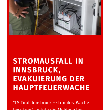
STROMAUSFALL IN
INNSBRUCK,
EVAKUIERUNG DER
HAUPTFEUERWACHE
"LS Tirol: Innsbruck – stromlos, Wache
besetzen" lautete die Meldung bei