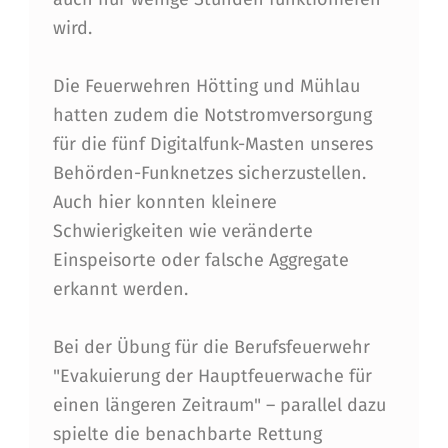
H
wird.
A
U
Die Feuerwehren Hötting und Mühlau
hatten zudem die Notstromversorgung
P
für die fünf Digitalfunk-Masten unseres
T
Behörden-Funknetzes sicherzustellen.
F
Auch hier konnten kleinere
E
Schwierigkeiten wie veränderte
Einspeisorte oder falsche Aggregate
U
erkannt werden.
E
R
Bei der Übung für die Berufsfeuerwehr
W
"Evakuierung der Hauptfeuerwache für
einen längeren Zeitraum" – parallel dazu
A
spielte die benachbarte Rettung