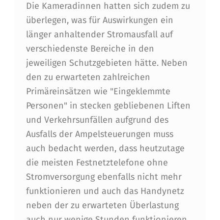
Die Kameradinnen hatten sich zudem zu
A
überlegen, was für Auswirkungen ein
K
länger anhaltender Stromausfall auf
verschiedenste Bereiche in den
U
jeweiligen Schutzgebieten hätte. Neben
I
den zu erwarteten zahlreichen
E
Primäreinsätzen wie "Eingeklemmte
R
Personen" in stecken gebliebenen Liften
und Verkehrsunfällen aufgrund des
U
Ausfalls der Ampelsteuerungen muss
N
auch bedacht werden, dass heutzutage
G
die meisten Festnetztelefone ohne
D
Stromversorgung ebenfalls nicht mehr
E
funktionieren und auch das Handynetz
neben der zu erwarteten Überlastung
R
auch nur wenige Stunden funktionieren