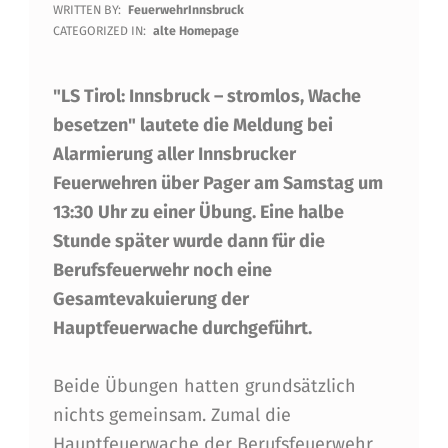
WRITTEN BY:
FeuerwehrInnsbruck
T
CATEGORIZED IN:
alte Homepage
R
"LS Tirol: Innsbruck – stromlos, Wache
O
besetzen" lautete die Meldung bei
M
Alarmierung aller Innsbrucker
A
Feuerwehren über Pager am Samstag um
U
13:30 Uhr zu einer Übung. Eine halbe
S
Stunde später wurde dann für die
Berufsfeuerwehr noch eine
F
Gesamtevakuierung der
A
Hauptfeuerwache durchgeführt.
L
L
Beide Übungen hatten grundsätzlich
nichts gemeinsam. Zumal die
I
Hauptfeuerwache der Berufsfeuerwehr