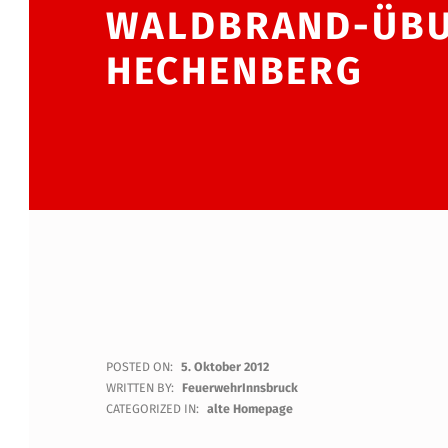
WALDBRAND-ÜB
HECHENBERG
W
POSTED ON:
5. Oktober 2012
WRITTEN BY:
FeuerwehrInnsbruck
A
CATEGORIZED IN:
alte Homepage