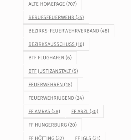
ALTE HOMEPAGE
(707)
BERUFSFEUERWEHR
(35)
BEZIRKS-FEUERWEHRVERBAND
(48)
BEZIRKSAUSSCHUSS
(10)
BTF FLUGHAFEN
(6)
BTF JUSTIZANSTALT
(5)
FEUERWEHREN
(18)
FEUERWEHRJUGEND
(24)
FF AMRAS
(28)
FF ARZL
(30)
FF HUNGERBURG
(20)
FF HÖTTING
(32)
FF IGLS
(31)