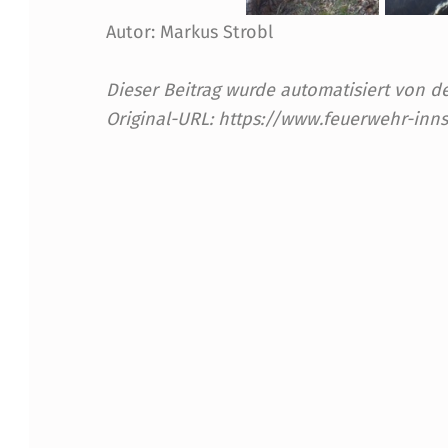
U
Autor: Markus Strobl
N
Dieser Beitrag wurde automatisiert von
G
Original-URL: https://www.feuerwehr-inn
A
Skip back to main navigation
M
H
E
C
H
E