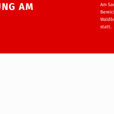
UNG AM
Am Sam
Bereic
Waldb
statt.