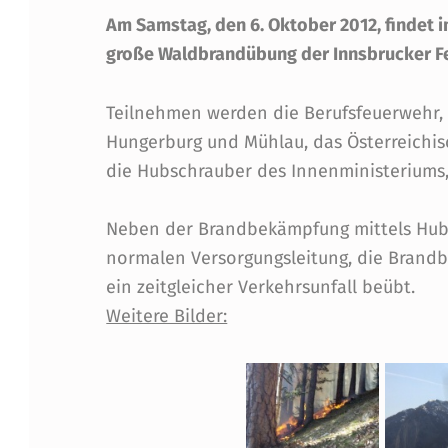
L
Am Samstag, den 6. Oktober 2012, findet 
D
große Waldbrandübung der Innsbrucker Fe
B
Teilnehmen werden die Berufsfeuerwehr, d
Hungerburg und Mühlau, das Österreichi
R
die Hubschrauber des Innenministeriums
A
Neben der Brandbekämpfung mittels Hubs
N
normalen Versorgungsleitung, die Bran
D
ein zeitgleicher Verkehrsunfall beübt.
Weitere Bilder:
-
Ü
B