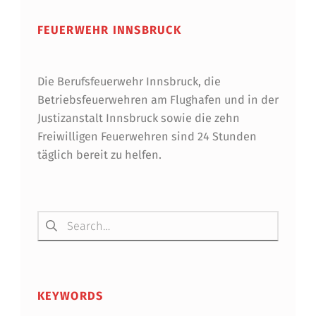
U
FEUERWEHR INNSBRUCK
N
K
-
Die Berufsfeuerwehr Innsbruck, die
Betriebsfeuerwehren am Flughafen und in der
L
Justizanstalt Innsbruck sowie die zehn
E
Freiwilligen Feuerwehren sind 24 Stunden
täglich bereit zu helfen.
I
S
T
Suchen nach:
U
N
G
KEYWORDS
S