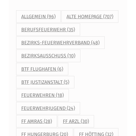
A
ALLGEMEIN
(96)
ALTE HOMEPAGE
(707)
B
BERUFSFEUERWEHR
(35)
Z
E
BEZIRKS-FEUERWEHRVERBAND
(48)
I
BEZIRKSAUSSCHUSS
(10)
C
BTF FLUGHAFEN
(6)
H
BTF JUSTIZANSTALT
(5)
E
FEUERWEHREN
(18)
N
FEUERWEHRJUGEND
(24)
FF AMRAS
(28)
FF ARZL
(30)
FF HUNGERBURG
(20)
FF HÖTTING
(32)