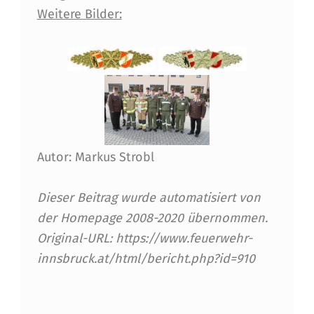
Weitere Bilder:
R
R
E
I
C
H
Autor: Markus Strobl
E
N
Dieser Beitrag wurde automatisiert von
der Homepage 2008-2020 übernommen.
D
Original-URL: https://www.feuerwehr-
A
innsbruck.at/html/bericht.php?id=910
S
F
Skip back to main navigation