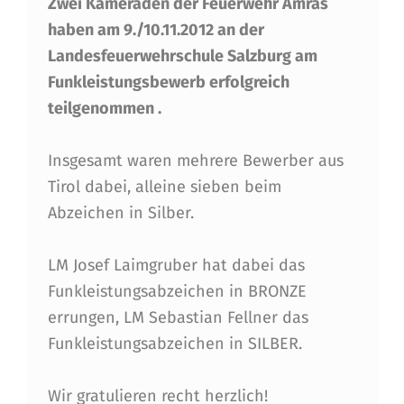
Zwei Kameraden der Feuerwehr Amras
I
haben am 9./10.11.2012 an der
I
Landesfeuerwehrschule Salzburg am
N
Funkleistungsbewerb erfolgreich
N
teilgenommen .
S
Insgesamt waren mehrere Bewerber aus
B
Tirol dabei, alleine sieben beim
R
Abzeichen in Silber.
U
C
LM Josef Laimgruber hat dabei das
Funkleistungsabzeichen in BRONZE
K
errungen, LM Sebastian Fellner das
E
Funkleistungsabzeichen in SILBER.
R
E
Wir gratulieren recht herzlich!