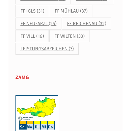
FF IGLS
(31)
FF MÜHLAU
(37)
FF NEU-ARZL
(25)
FF REICHENAU
(32)
FF VILL
(16)
FF WILTEN
(33)
LEISTUNGSABZEICHEN
(7)
ZAMG