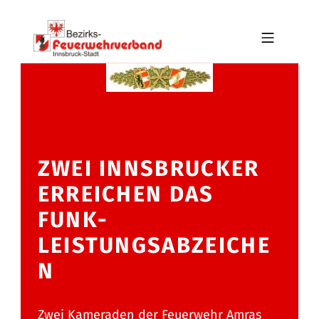
Skip to footer
Skip to main navigation
Skip to main content
MOBILE MENU
BFV INNSBRUCK-STADT
ZWEI INNSBRUCKER
ERREICHEN DAS
FUNK-
LEISTUNGSABZEICHE
N
Zwei Kameraden der Feuerwehr Amras