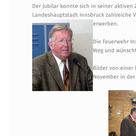
N
Der Jubilar konnte sich in seiner aktiven 
Landeshauptstadt Innsbruck zahlreiche 
M
erwerben.
I
Die Feuerwehr In
T
Weg und wünscht 
G
Bilder von einer
L
November in der
I
E
D
R