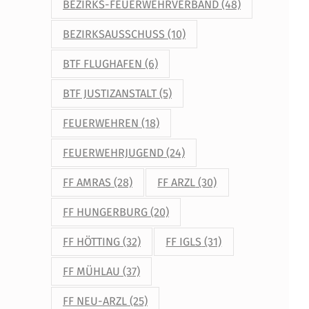
BEZIRKS-FEUERWEHRVERBAND
(48)
BEZIRKSAUSSCHUSS
(10)
BTF FLUGHAFEN
(6)
BTF JUSTIZANSTALT
(5)
FEUERWEHREN
(18)
FEUERWEHRJUGEND
(24)
FF AMRAS
(28)
FF ARZL
(30)
FF HUNGERBURG
(20)
FF HÖTTING
(32)
FF IGLS
(31)
FF MÜHLAU
(37)
FF NEU-ARZL
(25)