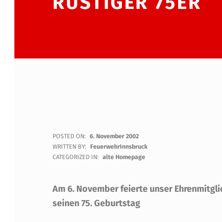
RÜSTIGER 75ER
E
POSTED ON:
6. November 2002
WRITTEN BY:
FeuerwehrInnsbruck
H
CATEGORIZED IN:
alte Homepage
R
Am 6. November feierte unser Ehrenmitgli
E
seinen 75. Geburtstag