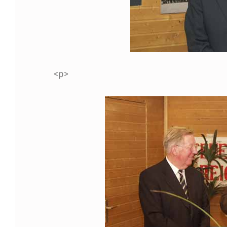
5
E
R
<p>