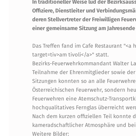
H
In traditioneller Weise lud der Bezirksaus
R
Offiziere, Dienstleiter und Verbindungs
deren Stellvertreter der Freiwilligen Feu
E
einer gemeinsame Sitzung am Jahresende
S
Das Treffen fand im Cafe Restaurant "<a 
A
target=tiv>am tivoli</a>" statt.
Bezirks-Feuerwehrkommandant Walter Lai
B
Teilnahme der Ehrenmitglieder sowie de
S
Sitzungen konnten so an alle Feuerwehre
Österreichischen Feuerwehr, sondern heu
C
Feuerwehren eine Atemschutz-Transportki
H
hochqualitatives Fernglas überreicht wer
Nach dem kurzen offiziellen Teil konnte 
L
kameradschaftlicher Atmosphäre und bei
Weitere Bilder: