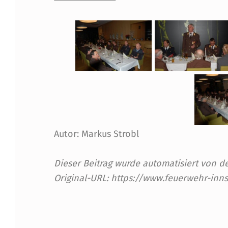
U
S
S
-
S
I
T
Autor: Markus Strobl
Z
Dieser Beitrag wurde automatisiert von
Original-URL: https://www.feuerwehr-inn
U
N
Skip back to main navigation