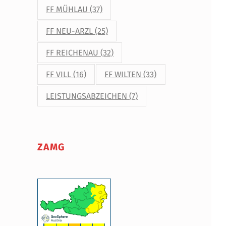
FF MÜHLAU
(37)
FF NEU-ARZL
(25)
FF REICHENAU
(32)
FF VILL
(16)
FF WILTEN
(33)
LEISTUNGSABZEICHEN
(7)
ZAMG