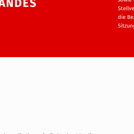
ANDES
Stellv
die Be
Sitzun