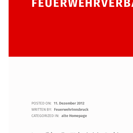
FEUERWEHRVERB
J
POSTED ON:
11. Dezember 2012
WRITTEN BY:
FeuerwehrInnsbruck
A
CATEGORIZED IN:
alte Homepage