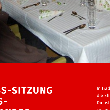
S-SITZUNG
In tra
die Eh
S-
Dienst
sowie