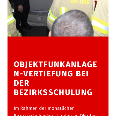
OBJEKTFUNKANLAGE
N-VERTIEFUNG BEI
DER
BEZIRKSSCHULUNG
Im Rahmen der monatlichen
Bezirksschulungen standen im Oktober