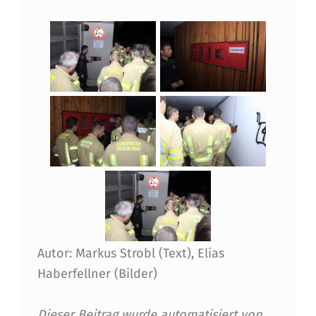
I
D
E
R
B
E
Z
I
R
K
Autor: Markus Strobl (Text), Elias
S
Haberfellner (Bilder)
S
Dieser Beitrag wurde automatisiert von