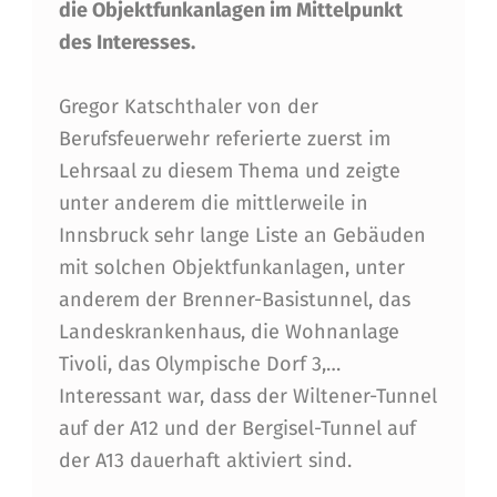
die Objektfunkanlagen im Mittelpunkt
T
des Interesses.
F
U
Gregor Katschthaler von der
Berufsfeuerwehr referierte zuerst im
N
Lehrsaal zu diesem Thema und zeigte
K
unter anderem die mittlerweile in
A
Innsbruck sehr lange Liste an Gebäuden
N
mit solchen Objektfunkanlagen, unter
anderem der Brenner-Basistunnel, das
L
Landeskrankenhaus, die Wohnanlage
A
Tivoli, das Olympische Dorf 3,…
G
Interessant war, dass der Wiltener-Tunnel
E
auf der A12 und der Bergisel-Tunnel auf
der A13 dauerhaft aktiviert sind.
N