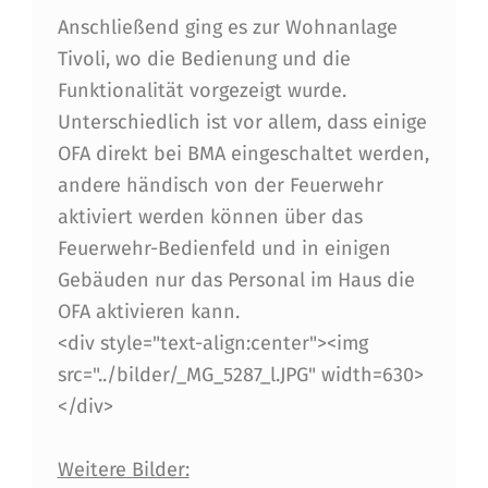
-
Anschließend ging es zur Wohnanlage
V
Tivoli, wo die Bedienung und die
E
Funktionalität vorgezeigt wurde.
Unterschiedlich ist vor allem, dass einige
R
OFA direkt bei BMA eingeschaltet werden,
T
andere händisch von der Feuerwehr
I
aktiviert werden können über das
E
Feuerwehr-Bedienfeld und in einigen
Gebäuden nur das Personal im Haus die
F
OFA aktivieren kann.
U
<div style="text-align:center"><img
N
src="../bilder/_MG_5287_l.JPG" width=630>
G
</div>
B
Weitere Bilder:
E