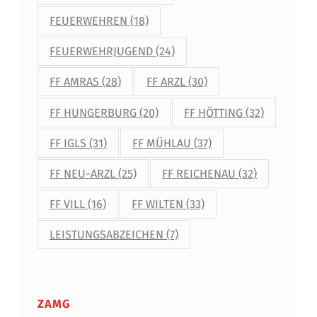
FEUERWEHREN
(18)
FEUERWEHRJUGEND
(24)
FF AMRAS
(28)
FF ARZL
(30)
FF HUNGERBURG
(20)
FF HÖTTING
(32)
FF IGLS
(31)
FF MÜHLAU
(37)
FF NEU-ARZL
(25)
FF REICHENAU
(32)
FF VILL
(16)
FF WILTEN
(33)
LEISTUNGSABZEICHEN
(7)
ZAMG