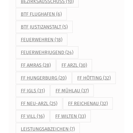
BEZIRKSAUSSCHUSS
(10)
BTF FLUGHAFEN
(6)
BTF JUSTIZANSTALT
(5)
FEUERWEHREN
(18)
FEUERWEHRJUGEND
(24)
FF AMRAS
(28)
FF ARZL
(30)
FF HUNGERBURG
(20)
FF HÖTTING
(32)
FF IGLS
(31)
FF MÜHLAU
(37)
FF NEU-ARZL
(25)
FF REICHENAU
(32)
FF VILL
(16)
FF WILTEN
(33)
LEISTUNGSABZEICHEN
(7)