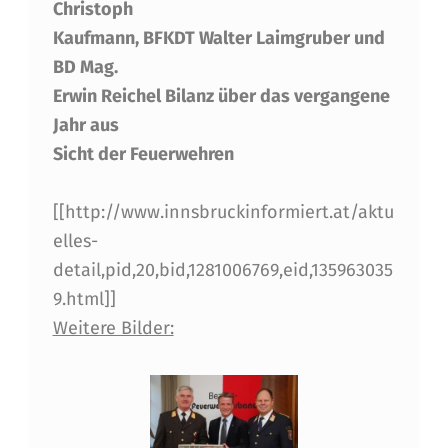
Christoph
N
Kaufmann, BFKDT Walter Laimgruber und
N
BD Mag.
S
Erwin Reichel Bilanz über das vergangene
B
Jahr aus
Sicht der Feuerwehren
R
U
[[http://www.innsbruckinformiert.at/aktu
C
elles-
K
detail,pid,20,bid,1281006769,eid,135963035
9.html]]
E
Weitere Bilder:
R
F
E