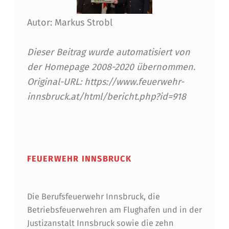
U
E
Autor: Markus Strobl
R
Dieser Beitrag wurde automatisiert von
W
der Homepage 2008-2020 übernommen.
E
Original-URL: https://www.feuerwehr-
H
innsbruck.at/html/bericht.php?id=918
R
Skip back to main navigation
Z
O
FEUERWEHR INNSBRUCK
G
B
Die Berufsfeuerwehr Innsbruck, die
I
Betriebsfeuerwehren am Flughafen und in der
L
Justizanstalt Innsbruck sowie die zehn