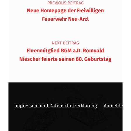
PREVIOUS BEITRAG
Neue Homepage der Freiwilligen
Feuerwehr Neu-Arzl
NEXT BEITRAG
Ehrenmitglied BGM a.D. Romuald
Niescher feierte seinen 80. Geburtstag
Impressum und Datenschutzerklärung
Anmelden