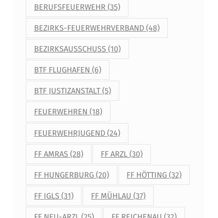
BERUFSFEUERWEHR
(35)
BEZIRKS-FEUERWEHRVERBAND
(48)
BEZIRKSAUSSCHUSS
(10)
BTF FLUGHAFEN
(6)
BTF JUSTIZANSTALT
(5)
FEUERWEHREN
(18)
FEUERWEHRJUGEND
(24)
FF AMRAS
(28)
FF ARZL
(30)
FF HUNGERBURG
(20)
FF HÖTTING
(32)
FF IGLS
(31)
FF MÜHLAU
(37)
FF NEU-ARZL
(25)
FF REICHENAU
(32)