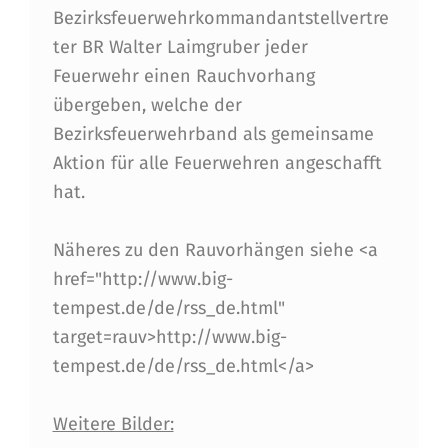
E
Bezirksfeuerwehrkommandantstellvertre
ter BR Walter Laimgruber jeder
I
Feuerwehr einen Rauchvorhang
N
übergeben, welche der
R
Bezirksfeuerwehrband als gemeinsame
A
Aktion für alle Feuerwehren angeschafft
hat.
U
C
Näheres zu den Rauvorhängen siehe <a
H
href="http://www.big-
V
tempest.de/de/rss_de.html"
target=rauv>http://www.big-
O
tempest.de/de/rss_de.html</a>
R
H
Weitere Bilder: