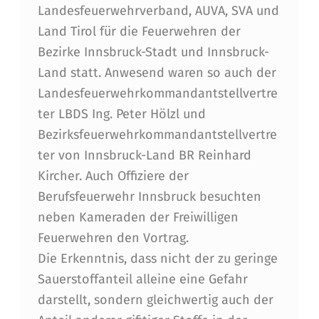
D
Landesfeuerwehrverband, AUVA, SVA und
Land Tirol für die Feuerwehren der
U
Bezirke Innsbruck-Stadt und Innsbruck-
N
Land statt. Anwesend waren so auch der
G
Landesfeuerwehrkommandantstellvertre
E
ter LBDS Ing. Peter Hölzl und
Bezirksfeuerwehrkommandantstellvertre
N
ter von Innsbruck-Land BR Reinhard
A
Kircher. Auch Offiziere der
N
Berufsfeuerwehr Innsbruck besuchten
E
neben Kameraden der Freiwilligen
Feuerwehren den Vortrag.
I
Die Erkenntnis, dass nicht der zu geringe
N
Sauerstoffanteil alleine eine Gefahr
E
darstellt, sondern gleichwertig auch der