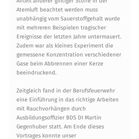
M
Anteil anderer gifitiger Stoffe in der
Atemluft beachtet werden muss
A
unabhängig vom Sauerstoffgehalt wurde
B
mit mehreren Beispielen tragischer
E
Ereignisse der letzten Jahre untermauert.
N
Zudem war als kleines Experiment die
gemessene Konzentration verschiedener
D
Gase beim Abbrennen einer Kerze
–
beeindruckend.
D
A
Zeitgleich fand in der Berufsfeuerwehr
eine Einführung in das richtige Arbeiten
Z
mit Rauchvorhängen durch
U
Ausbildungsoffizier BDS DI Martin
J
Gegenhuber statt. Am Ende dieses
E
Vortrages konnte unser