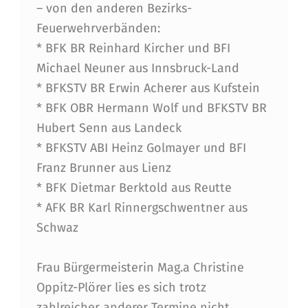
– von den anderen Bezirks-
S
Feuerwehrverbänden:
B
* BFK BR Reinhard Kircher und BFI
R
Michael Neuner aus Innsbruck-Land
U
* BFKSTV BR Erwin Acherer aus Kufstein
* BFK OBR Hermann Wolf und BFKSTV BR
C
Hubert Senn aus Landeck
K
* BFKSTV ABI Heinz Golmayer und BFI
E
Franz Brunner aus Lienz
R
* BFK Dietmar Berktold aus Reutte
R
* AFK BR Karl Rinnergschwentner aus
Schwaz
A
T
Frau Bürgermeisterin Mag.a Christine
H
Oppitz-Plörer lies es sich trotz
zahlreicher anderer Termine nicht