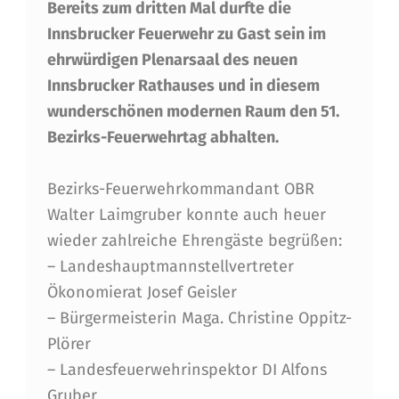
Bereits zum dritten Mal durfte die
B
Innsbrucker Feuerwehr zu Gast sein im
E
ehrwürdigen Plenarsaal des neuen
Z
Innsbrucker Rathauses und in diesem
I
wunderschönen modernen Raum den 51.
R
Bezirks-Feuerwehrtag abhalten.
K
Bezirks-Feuerwehrkommandant OBR
S
Walter Laimgruber konnte auch heuer
-
wieder zahlreiche Ehrengäste begrüßen:
F
– Landeshauptmannstellvertreter
Ökonomierat Josef Geisler
E
– Bürgermeisterin Maga. Christine Oppitz-
U
Plörer
E
– Landesfeuerwehrinspektor DI Alfons
Gruber