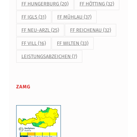
FF HUNGERBURG
(20)
FF HÖTTING
(32)
FF IGLS
(31)
FF MÜHLAU
(37)
FF NEU-ARZL
(25)
FF REICHENAU
(32)
FF VILL
(16)
FF WILTEN
(33)
LEISTUNGSABZEICHEN
(7)
ZAMG