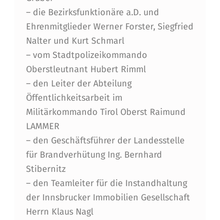
R
– die Bezirksfunktionäre a.D. und
W
Ehrenmitglieder Werner Forster, Siegfried
E
Nalter und Kurt Schmarl
H
– vom Stadtpolizeikommando
R
Oberstleutnant Hubert Rimml
– den Leiter der Abteilung
T
Öffentlichkeitsarbeit im
A
Militärkommando Tirol Oberst Raimund
G
LAMMER
I
– den Geschäftsführer der Landesstelle
für Brandverhütung Ing. Bernhard
M
Stibernitz
I
– den Teamleiter für die Instandhaltung
N
der Innsbrucker Immobilien Gesellschaft
N
Herrn Klaus Nagl