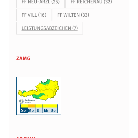
FF NEU-ARZL
(25)
FF REICHENAU
(32)
FF VILL
(16)
FF WILTEN
(33)
LEISTUNGSABZEICHEN
(7)
ZAMG