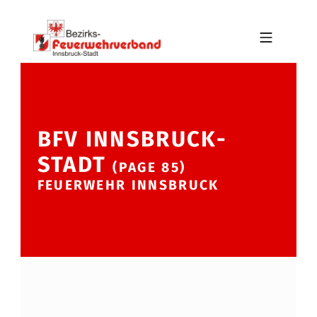
Skip to footer
Skip to main navigation
Skip to main content
MOBILE MENU
BFV INNSBRUCK-STADT
BFV INNSBRUCK-
—
STADT
(PAGE 85)
FEUERWEHR INNSBRUCK