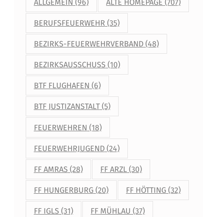
ALLGEMEIN
(96)
ALTE HOMEPAGE
(707)
BERUFSFEUERWEHR
(35)
BEZIRKS-FEUERWEHRVERBAND
(48)
BEZIRKSAUSSCHUSS
(10)
BTF FLUGHAFEN
(6)
BTF JUSTIZANSTALT
(5)
FEUERWEHREN
(18)
FEUERWEHRJUGEND
(24)
FF AMRAS
(28)
FF ARZL
(30)
FF HUNGERBURG
(20)
FF HÖTTING
(32)
FF IGLS
(31)
FF MÜHLAU
(37)