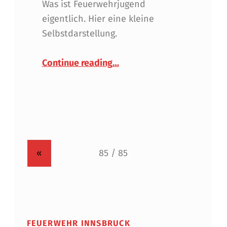
Was ist Feuerwehrjugend
eigentlich. Hier eine kleine
Selbstdarstellung.
“Feuerwehrjugend Innsbruc
Ein starkes Stück Freizeit”
Continue reading
…
«
FEUERWEHR INNSBRUCK