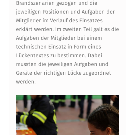
F
Brandszenarien gezogen und die
jeweiligen Positionen und Aufgaben der
E
Mitglieder im Verlauf des Einsatzes
U
erklärt werden. Im zweiten Teil galt es die
E
Aufgaben der Mitglieder bei einem
R
technischen Einsatz in Form eines
Lückentextes zu bestimmen. Dabei
W
mussten die jeweiligen Aufgaben und
E
Geräte der richtigen Lücke zugeordnet
H
werden.
R
J
U
G
E