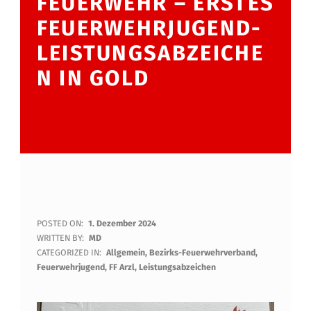
FEUERWEHR – ERSTES
FEUERWEHRJUGEND-
LEISTUNGSABZEICHE
N IN GOLD
P
POSTED ON:
1. Dezember 2024
WRITTEN BY:
MD
R
CATEGORIZED IN:
Allgemein
,
Bezirks-Feuerwehrverband
,
Feuerwehrjugend
,
FF Arzl
,
Leistungsabzeichen
E
M