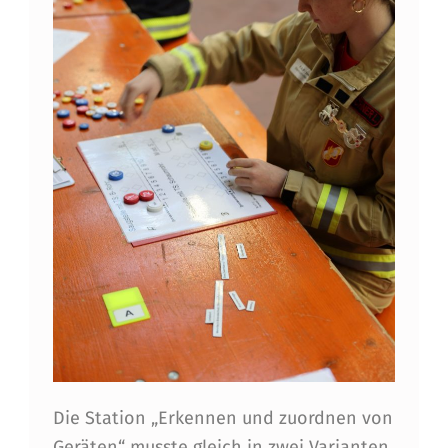
N
D
-
L
E
I
S
T
U
N
G
Die Station „Erkennen und zuordnen von
S
Geräten“ musste gleich in zwei Varianten,