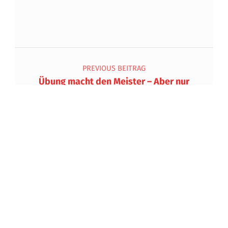
Beitragsnavigation
PREVIOUS BEITRAG
Übung macht den Meister – Aber nur
wenn richtig geübt wird!
NEXT BEITRAG
Teamwork will geübt sein –
Gemeinschaftsübung im Nordosten
Innsbrucks