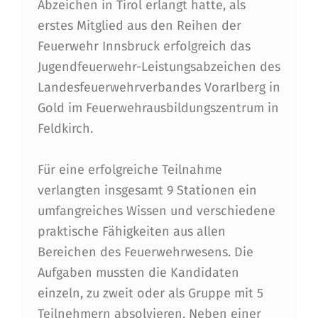
N
Abzeichen in Tirol erlangt hatte, als
erstes Mitglied aus den Reihen der
N
Feuerwehr Innsbruck erfolgreich das
S
Jugendfeuerwehr-Leistungsabzeichen des
B
Landesfeuerwehrverbandes Vorarlberg in
R
Gold im Feuerwehrausbildungszentrum in
Feldkirch.
U
C
Für eine erfolgreiche Teilnahme
K
verlangten insgesamt 9 Stationen ein
S
umfangreiches Wissen und verschiedene
F
praktische Fähigkeiten aus allen
Bereichen des Feuerwehrwesens. Die
E
Aufgaben mussten die Kandidaten
U
einzeln, zu zweit oder als Gruppe mit 5
E
Teilnehmern absolvieren. Neben einer