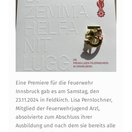
I
E
R
E
G
O
L
D
Eine Premiere für die Feuerwehr
F
Innsbruck gab es am Samstag, den
23.11.2024 in Feldkirch. Lisa Pernlochner,
Ü
Mitglied der Feuerwehrjugend Arzl,
R
absolvierte zum Abschluss ihrer
I
Ausbildung und nach dem sie bereits alle