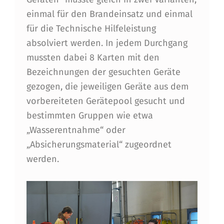
A
einmal für den Brandeinsatz und einmal
B
für die Technische Hilfeleistung
Z
absolviert werden. In jedem Durchgang
mussten dabei 8 Karten mit den
E
Bezeichnungen der gesuchten Geräte
I
gezogen, die jeweiligen Geräte aus dem
C
vorbereiteten Gerätepool gesucht und
H
bestimmten Gruppen wie etwa
„Wasserentnahme“ oder
E
„Absicherungsmaterial“ zugeordnet
N
werden.
I
N
G