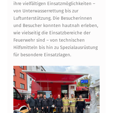
ihre vielfältigen Einsatzmöglichkeiten –
I
von Unterwasserrettung bis zur
M
Luftunterstützung. Die Besucherinnen
N
und Besucher konnten hautnah erleben,
A
wie vielseitig die Einsatzbereiche der
Feuerwehr sind – von technischen
T
Hilfsmitteln bis hin zu Spezialausrüstung
I
für besondere Einsatzlagen.
O
N
A
L
F
E