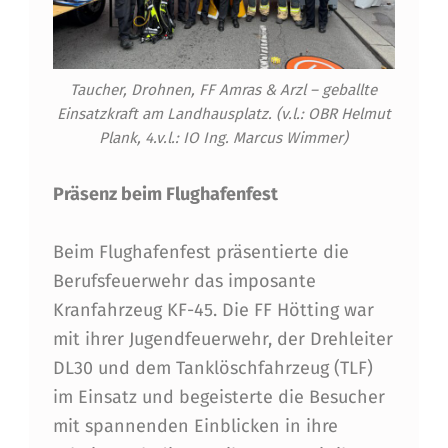
I
E
R
Taucher, Drohnen, FF Amras & Arzl – geballte
T
Einsatzkraft am Landhausplatz. (v.l.: OBR Helmut
Plank, 4.v.l.: IO Ing. Marcus Wimmer)
A
G
Präsenz beim Flughafenfest
A
Beim Flughafenfest präsentierte die
K
Berufsfeuerwehr das imposante
T
Kranfahrzeug KF-45. Die FF Hötting war
I
mit ihrer Jugendfeuerwehr, der Drehleiter
V
DL30 und dem Tanklöschfahrzeug (TLF)
im Einsatz und begeisterte die Besucher
V
mit spannenden Einblicken in ihre
E