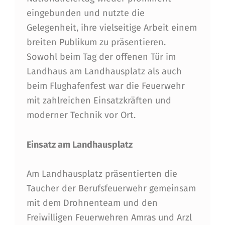
H
eingebunden und nutzte die
R
Gelegenheit, ihre vielseitige Arbeit einem
I
breiten Publikum zu präsentieren.
N
Sowohl beim Tag der offenen Tür im
N
Landhaus am Landhausplatz als auch
beim Flughafenfest war die Feuerwehr
S
mit zahlreichen Einsatzkräften und
B
moderner Technik vor Ort.
R
U
Einsatz am Landhausplatz
C
Am Landhausplatz präsentierten die
K
Taucher der Berufsfeuerwehr gemeinsam
B
mit dem Drohnenteam und den
E
Freiwilligen Feuerwehren Amras und Arzl