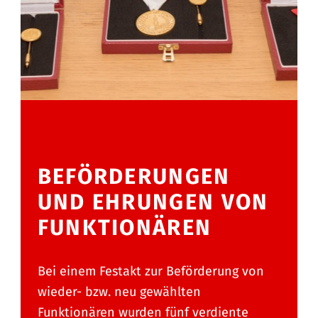
BEFÖRDERUNGEN
UND EHRUNGEN VON
FUNKTIONÄREN
Bei einem Festakt zur Beförderung von
wieder- bzw. neu gewählten
Funktionären wurden fünf verdiente