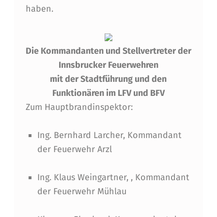
E
haben.
H
R
U
Die Kommandanten und Stellvertreter der
Innsbrucker Feuerwehren
N
mit der Stadtführung und den
G
Funktionären im LFV und BFV
E
Zum Hauptbrandinspektor:
N
Ing. Bernhard Larcher, Kommandant
V
der Feuerwehr Arzl
O
N
Ing. Klaus Weingartner, , Kommandant
F
der Feuerwehr Mühlau
U