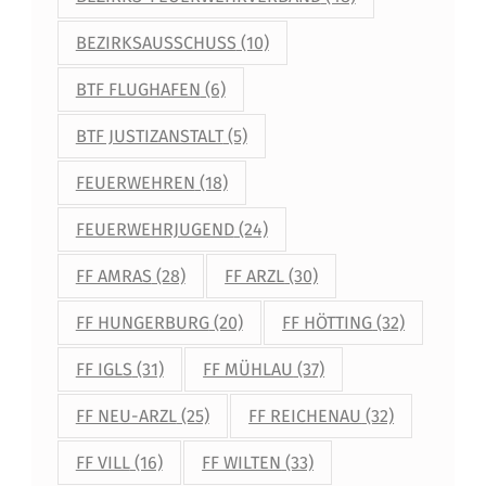
BEZIRKSAUSSCHUSS
(10)
BTF FLUGHAFEN
(6)
BTF JUSTIZANSTALT
(5)
FEUERWEHREN
(18)
FEUERWEHRJUGEND
(24)
FF AMRAS
(28)
FF ARZL
(30)
FF HUNGERBURG
(20)
FF HÖTTING
(32)
FF IGLS
(31)
FF MÜHLAU
(37)
FF NEU-ARZL
(25)
FF REICHENAU
(32)
FF VILL
(16)
FF WILTEN
(33)