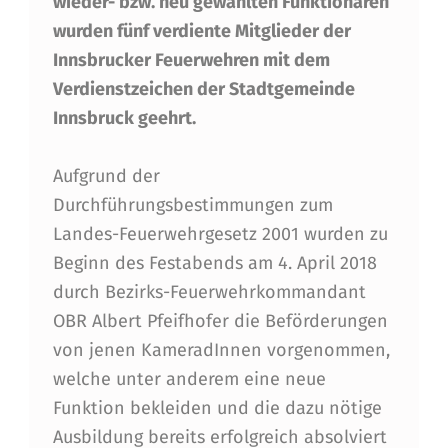
wieder- bzw. neu gewählten Funktionären
R
wurden fünf verdiente Mitglieder der
D
Innsbrucker Feuerwehren mit dem
E
Verdienstzeichen der Stadtgemeinde
R
Innsbruck geehrt.
U
Aufgrund der
N
Durchführungsbestimmungen zum
G
Landes-Feuerwehrgesetz 2001 wurden zu
E
Beginn des Festabends am 4. April 2018
durch Bezirks-Feuerwehrkommandant
N
OBR Albert Pfeifhofer die Beförderungen
U
von jenen KameradInnen vorgenommen,
N
welche unter anderem eine neue
D
Funktion bekleiden und die dazu nötige
Ausbildung bereits erfolgreich absolviert