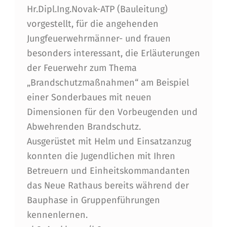
Hr.Dipl.Ing.Novak-ATP (Bauleitung)
I
vorgestellt, für die angehenden
N
Jungfeuerwehrmänner- und frauen
D
besonders interessant, die Erläuterungen
der Feuerwehr zum Thema
A
„Brandschutzmaßnahmen“ am Beispiel
S
einer Sonderbaues mit neuen
N
Dimensionen für den Vorbeugenden und
E
Abwehrenden Brandschutz.
U
Ausgerüstet mit Helm und Einsatzanzug
konnten die Jugendlichen mit Ihren
E
Betreuern und Einheitskommandanten
R
das Neue Rathaus bereits während der
A
Bauphase in Gruppenführungen
T
kennenlernen.