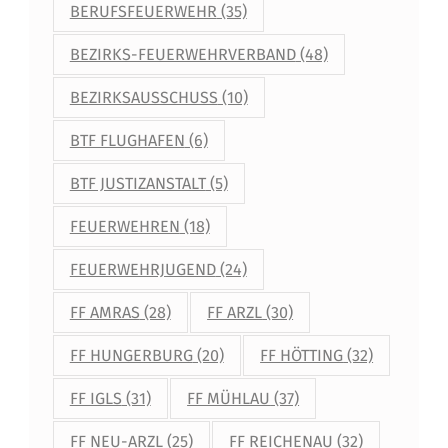
BERUFSFEUERWEHR
(35)
BEZIRKS-FEUERWEHRVERBAND
(48)
BEZIRKSAUSSCHUSS
(10)
BTF FLUGHAFEN
(6)
BTF JUSTIZANSTALT
(5)
FEUERWEHREN
(18)
FEUERWEHRJUGEND
(24)
FF AMRAS
(28)
FF ARZL
(30)
FF HUNGERBURG
(20)
FF HÖTTING
(32)
FF IGLS
(31)
FF MÜHLAU
(37)
FF NEU-ARZL
(25)
FF REICHENAU
(32)