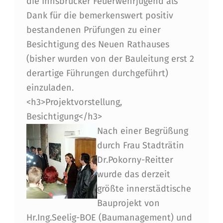
die Innsbrucker Feuerwehrjugend als
U
Dank für die bemerkenswert positiv
E
bestandenen Prüfungen zu einer
R
Besichtigung des Neuen Rathauses
W
(bisher wurden von der Bauleitung erst 2
derartige Führungen durchgeführt)
E
einzuladen.
H
<h3>Projektvorstellung,
R
Besichtigung</h3>
J
Nach einer Begrüßung
durch Frau Stadträtin
U
Dr.Pokorny-Reitter
G
wurde das derzeit
E
größte innerstädtische
N
Bauprojekt von
Hr.Ing.Seelig-BOE (Baumanagement) und
D