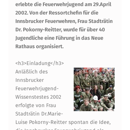
erlebte die Feuerwehrjugend am 29.April
A
2002. Von der Ressortchefin für die
D
Innsbrucker Feuerwehren, Frau Stadträtin
U
Dr. Pokorny-Reitter, wurde für über 40
N
Jugendliche eine Führung in das Neue
Rathaus organisiert.
G
A
<h3>Einladung</h3>
N
Anläßlich des
D
Innsbrucker
Feuerwehrjugend-
I
Wissenstestes 2002
E
erfolgte von Frau
F
Stadträtin Dr.Marie-
E
Luise Pokorny-Reitter spontan die Idee,