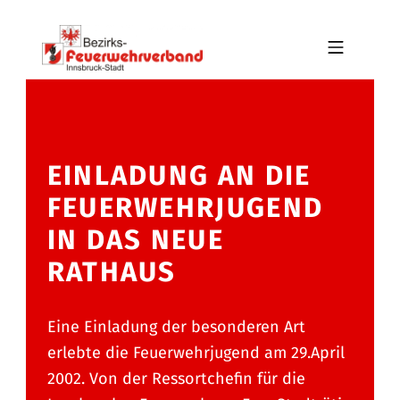
Skip to footer
Skip to main navigation
Skip to main content
MOBILE MENU
BFV INNSBRUCK-STADT
EINLADUNG AN DIE
FEUERWEHRJUGEND
IN DAS NEUE
RATHAUS
Eine Einladung der besonderen Art
erlebte die Feuerwehrjugend am 29.April
2002. Von der Ressortchefin für die