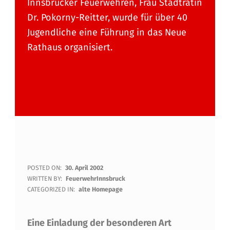
Innsbrucker Feuerwehren, Frau Stadträtin
Dr. Pokorny-Reitter, wurde für über 40
Jugendliche eine Führung in das Neue
Rathaus organisiert.
E
POSTED ON:
30. April 2002
WRITTEN BY:
FeuerwehrInnsbruck
I
CATEGORIZED IN:
alte Homepage
N
Eine Einladung der besonderen Art
L