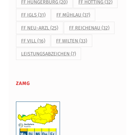
FF HUNGERBURG
(20)
FF HÖTTING
(32)
FF IGLS
(31)
FF MÜHLAU
(37)
FF NEU-ARZL
(25)
FF REICHENAU
(32)
FF VILL
(16)
FF WILTEN
(33)
LEISTUNGSABZEICHEN
(7)
ZAMG