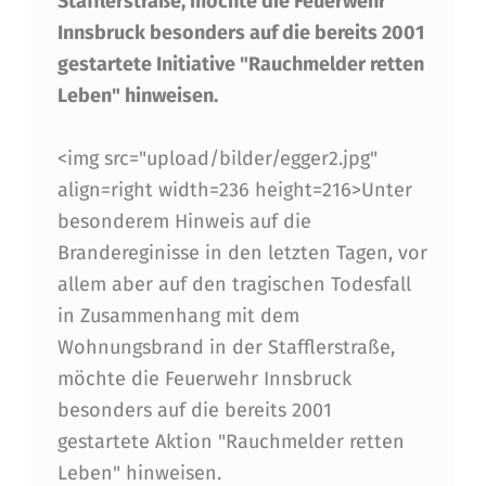
Stafflerstraße, möchte die Feuerwehr
E
Innsbruck besonders auf die bereits 2001
L
gestartete Initiative "Rauchmelder retten
Leben" hinweisen.
D
E
<img src="upload/bilder/egger2.jpg"
R
align=right width=236 height=216>Unter
R
besonderem Hinweis auf die
Brandereginisse in den letzten Tagen, vor
E
allem aber auf den tragischen Todesfall
T
in Zusammenhang mit dem
T
Wohnungsbrand in der Stafflerstraße,
E
möchte die Feuerwehr Innsbruck
besonders auf die bereits 2001
N
gestartete Aktion "Rauchmelder retten
L
Leben" hinweisen.