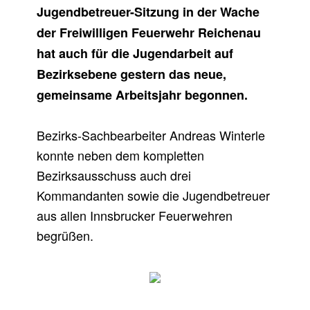
Jugendbetreuer-Sitzung in der Wache
N
der Freiwilligen Feuerwehr Reichenau
D
hat auch für die Jugendarbeit auf
B
Bezirksebene gestern das neue,
E
gemeinsame Arbeitsjahr begonnen.
T
Bezirks-Sachbearbeiter Andreas Winterle
R
konnte neben dem kompletten
E
Bezirksausschuss auch drei
U
Kommandanten sowie die Jugendbetreuer
E
aus allen Innsbrucker Feuerwehren
begrüßen.
R
I
N