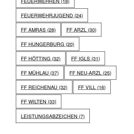
FEUERWEHREN
(18)
FEUERWEHRJUGEND
(24)
FF AMRAS
(28)
FF ARZL
(30)
FF HUNGERBURG
(20)
FF HÖTTING
(32)
FF IGLS
(31)
FF MÜHLAU
(37)
FF NEU-ARZL
(25)
FF REICHENAU
(32)
FF VILL
(16)
FF WILTEN
(33)
LEISTUNGSABZEICHEN
(7)