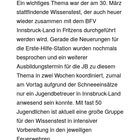
S
Ein wichtiges Thema war der am 30. März
stattfindende Wissenstest, der auch heuer
N
wieder zusammen mit dem BFV
E
Innsbruck-Land in Fritzens durchgeführt
U
werden wird. Gerade die Neuerungen für
E
die Erste-Hilfe-Station wurden nochmals
besprochen und ein weiterer
A
Ausbildungstermin für die JB zu diesem
R
Thema in zwei Wochen koordiniert, zumal
B
am Vortag aufgrund der Schneeeinsätze
E
nur ein Jugendbetreuer in Innsbruck-Land
anwesend sein konnte. Mit fast 50
I
Jugendlichen ist aktuell eine große Gruppe
T
für den Wissenstest in intensiver
S
Vorbereitung in den jeweiligen
J
Feuerwehren.