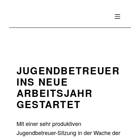
Skip to footer
Skip to main navigation
Skip to main content
BFV INNSBRUCK-STAD
MOBILE MENU
JUGENDBETREUER
INS NEUE
ARBEITSJAHR
GESTARTET
Mit einer sehr produktiven
Jugendbetreuer-Sitzung in der Wache der