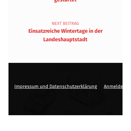
NEXT BEITRAG
Einsatzreiche Wintertage in der
Landeshauptstadt
Impressum und Datenschutzerklärung
Anmelden
Copyright © 2026
BFV INNSBRUCK-STADT
—
Powered by
NanoSpace