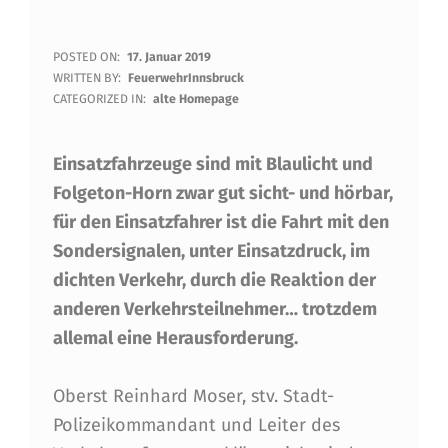
B
POSTED ON:
17. Januar 2019
WRITTEN BY:
FeuerwehrInnsbruck
E
CATEGORIZED IN:
alte Homepage
Z
Einsatzfahrzeuge sind mit Blaulicht und
I
Folgeton-Horn zwar gut sicht- und hörbar,
R
für den Einsatzfahrer ist die Fahrt mit den
K
Sondersignalen, unter Einsatzdruck, im
S
dichten Verkehr, durch die Reaktion der
S
anderen Verkehrsteilnehmer… trotzdem
allemal eine Herausforderung.
C
H
Oberst Reinhard Moser, stv. Stadt-
U
Polizeikommandant und Leiter des