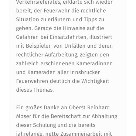
L
Verkehrsreferates, erklärte sich wieder
bereit, der Feuerwehr die rechtliche
U
Situation zu erläutern und Tipps zu
N
geben. Gerade die Hinweise auf die
G
Gefahren bei Einsatzfahrten, illustriert
Z
mit Beispielen von Unfällen und deren
rechtlicher Aufarbeitung, zeigten den
U
zahlreich erschienenen Kameradinnen
M
und Kameraden aller Innsbrucker
T
Feuerwehren deutlich die Wichtigkeit
H
dieses Themas.
E
Ein großes Danke an Oberst Reinhard
M
Moser für die Bereitschaft zur Abhaltung
A
dieser Schulung und die bereits
"
jahrelange, nette Zusammenarbeit mit