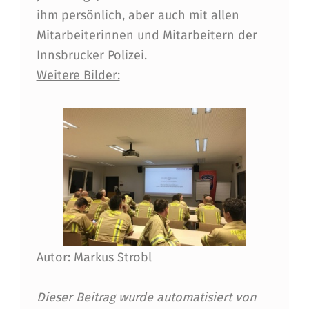
ihm persönlich, aber auch mit allen
E
Mitarbeiterinnen und Mitarbeitern der
I
Innsbrucker Polizei.
N
Weitere Bilder:
S
A
T
Z
F
A
H
Autor: Markus Strobl
R
T
Dieser Beitrag wurde automatisiert von